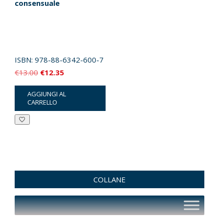
consensuale
ISBN:
978-88-6342-600-7
Il
Il
€
13.00
€
12.35
prezzo
prezzo
AGGIUNGI AL
originale
attuale
CARRELLO
era:
è:
€13.00.
€12.35.
COLLANE