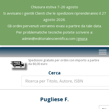
Skip
Chiusura estiva 7-26 agosto
to
Si avvisano i gentili Clienti che le spedizioni riprenderanno il 27
content
agosto 2026.
Gli ordini pervenuti verranno evasi a partire da tale data.
Per problematiche tecniche potete scrivere a:
admin@editorialescientifica.com
Ignora
Editoriale
Primary
Scientifica
Navigation
Spedizioni gratuite per ordini con importo a partire
Menu
da 80,00 euro
Cerca
Pugliese F.