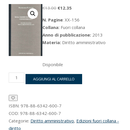
Il
Il
€
13.00
€
12.35
prezzo
prezzo
N. Pagine
: XX-156
originale
attuale
Collana:
Fuori collana
era:
è:
Anno di pubblicazione:
2013
€13.00.
€12.35.
Materia:
Diritto amministrativo
Disponibile
Sull’amministrazione
AGGIUNGI AL CARRELLO
consensuale
quantità
ISBN:
978-88-6342-600-7
COD:
978-88-6342-600-7
Categorie:
Diritto amministrativo
,
Edizioni fuori collana -
diritto