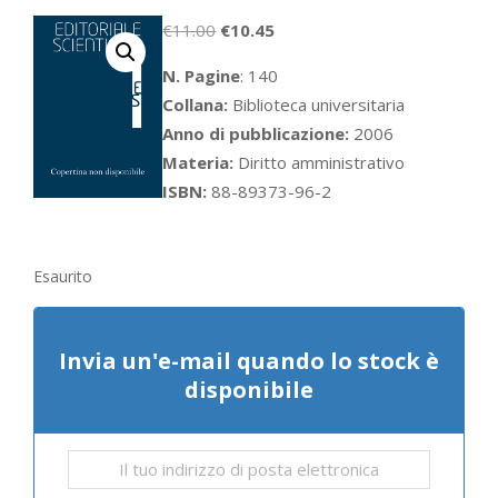
Il
Il
€
11.00
€
10.45
prezzo
prezzo
N. Pagine
: 140
originale
attuale
Collana:
Biblioteca universitaria
era:
è:
Anno di pubblicazione:
2006
€11.00.
€10.45.
Materia:
Diritto amministrativo
ISBN:
88-89373-96-2
Esaurito
Invia un'e-mail quando lo stock è
disponibile