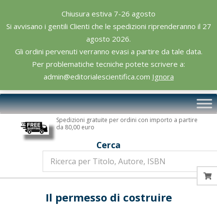
Skip
Chiusura estiva 7-26 agosto
to
Si avvisano i gentili Clienti che le spedizioni riprenderanno il 27
content
agosto 2026.
Gli ordini pervenuti verranno evasi a partire da tale data.
Per problematiche tecniche potete scrivere a:
admin@editorialescientifica.com
Ignora
Editoriale
Primary
Scientifica
Navigation
Spedizioni gratuite per ordini con importo a partire
Menu
da 80,00 euro
Cerca
Il permesso di costruire