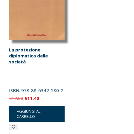
La protezione
diplomatica delle
società
ISBN:
978-88-6342-580-2
Il
Il
€
12.00
€
11.40
prezzo
prezzo
AGGIUNGI AL
originale
attuale
CARRELLO
era:
è:
€12.00.
€11.40.