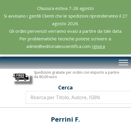
Skip
Chiusura estiva 7-26 agosto
to
Si avvisano i gentili Clienti che le spedizioni riprenderanno il 27
content
agosto 2026.
Gli ordini pervenuti verranno evasi a partire da tale data.
Per problematiche tecniche potete scrivere a:
admin@editorialescientifica.com
Ignora
Editoriale
Primary
Scientifica
Navigation
Spedizioni gratuite per ordini con importo a partire
Menu
da 80,00 euro
Cerca
Perrini F.