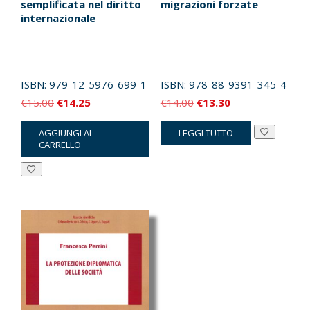
semplificata nel diritto
migrazioni forzate
internazionale
ISBN:
979-12-5976-699-1
ISBN:
978-88-9391-345-4
Il
Il
Il
Il
€
15.00
€
14.25
€
14.00
€
13.30
prezzo
prezzo
prezzo
prezzo
AGGIUNGI AL
LEGGI TUTTO
originale
attuale
originale
attuale
CARRELLO
era:
è:
era:
è:
€15.00.
€14.25.
€14.00.
€13.30.