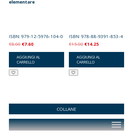
elementare
ISBN:
979-12-5976-104-0
ISBN:
978-88-9391-853-4
Il
Il
Il
Il
€
8.00
€
7.60
€
15.00
€
14.25
prezzo
prezzo
prezzo
prezzo
AGGIUNGI AL
AGGIUNGI AL
originale
attuale
originale
attuale
CARRELLO
CARRELLO
era:
è:
era:
è:
€8.00.
€7.60.
€15.00.
€14.25.
COLLANE