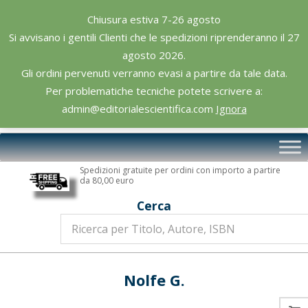
Skip
Chiusura estiva 7-26 agosto
to
Si avvisano i gentili Clienti che le spedizioni riprenderanno il 27
content
agosto 2026.
Gli ordini pervenuti verranno evasi a partire da tale data.
Per problematiche tecniche potete scrivere a:
admin@editorialescientifica.com
Ignora
Editoriale
Primary
Scientifica
Navigation
Spedizioni gratuite per ordini con importo a partire
Menu
da 80,00 euro
Cerca
Nolfe G.