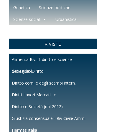
Genetica
Scienze politiche
Scienze sociali
Urbanistica
RIVISTE
Alimenta Riv. di diritto e scienze
dell'agricol.
Critica del Diritto
Diritto com. e degli scambi intern.
Diritti Lavori Mercati
Diritto e Società (dal 2012)
Giustizia consensuale - Riv Civile Amm.
Hermes Italia