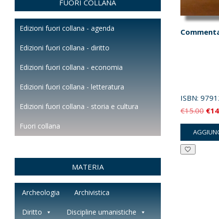
FUORI COLLANA
Edizioni fuori collana - agenda
Commenta
Edizioni fuori collana - diritto
Edizioni fuori collana - economia
Edizioni fuori collana - letteratura
ISBN:
9791
Edizioni fuori collana - storia e cultura
Il
€
15.00
€
14
pre
Fuori collana
AGGIUNG
orig
era:
€15
MATERIA
Archeologia
Archivistica
Diritto
Discipline umanistiche