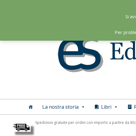
Skip
to
Si av
content
Per probl
Editoriale
Scientifica
La nostra storia
Libri
R
Spedizioni gratuite per ordini con importo a partire da 80