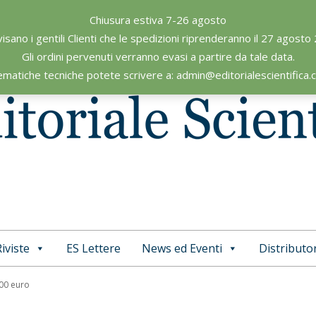
Chiusura estiva 7-26 agosto
visano i gentili Clienti che le spedizioni riprenderanno il 27 agosto
Gli ordini pervenuti verranno evasi a partire da tale data.
ematiche tecniche potete scrivere a: admin@editorialescientifica
iviste
ES Lettere
News ed Eventi
Distributor
Primary
Navigation
,00 euro
Menu