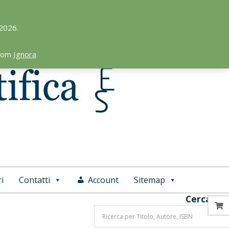
 2026.
.com
Ignora
i
Contatti
Account
Sitemap
Cerca