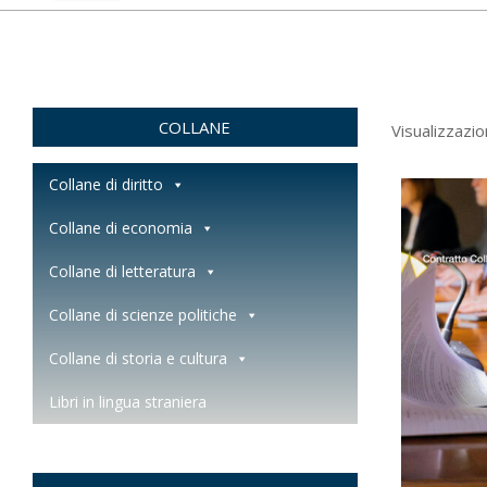
COLLANE
Visualizzazio
Collane di diritto
Collane di economia
Collane di letteratura
Collane di scienze politiche
Collane di storia e cultura
Libri in lingua straniera