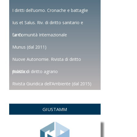
I diritti dell’uomo. Cronache e battaglie
Ius et Salus. Riv. di diritto sanitario e
farm.
La Comunità Internazionale
Munus (dal 2011)
Nuove Autonomie. Rivista di diritto
pubblico
Rivista di diritto agrario
Rivista Giuridica dell’Ambiente (dal 2015)
GIUSTAMM