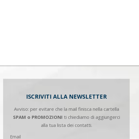
ISCRIVITI ALLA NEWSLETTER
Avviso: per evitare che la mail finisca nella cartella
SPAM o PROMOZIONI
ti chiediamo di aggiungerci
alla tua lista dei contatti.
Email