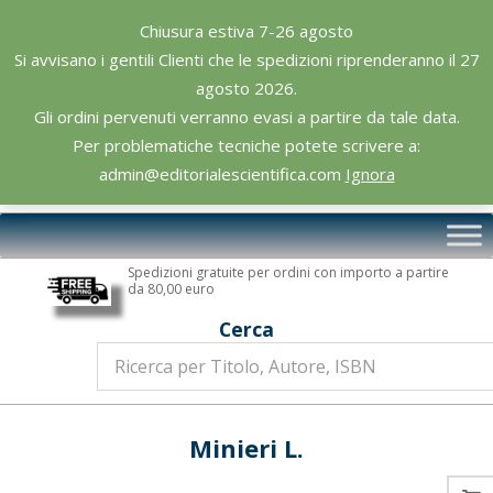
Skip
Chiusura estiva 7-26 agosto
to
Si avvisano i gentili Clienti che le spedizioni riprenderanno il 27
content
agosto 2026.
Gli ordini pervenuti verranno evasi a partire da tale data.
Per problematiche tecniche potete scrivere a:
admin@editorialescientifica.com
Ignora
Editoriale
Primary
Scientifica
Navigation
Spedizioni gratuite per ordini con importo a partire
Menu
da 80,00 euro
Cerca
Minieri L.