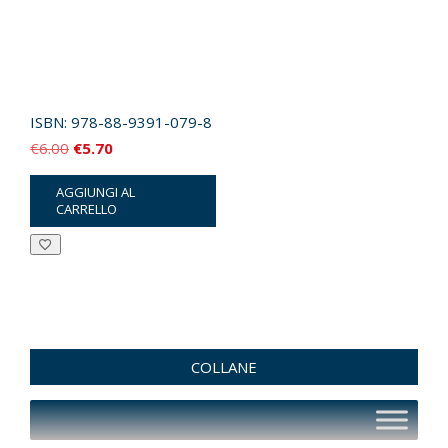
ISBN:
978-88-9391-079-8
Il
Il
€
6.00
€
5.70
prezzo
prezzo
AGGIUNGI AL
originale
attuale
CARRELLO
era:
è:
€6.00.
€5.70.
COLLANE