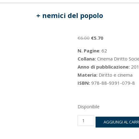
+ nemici del popolo
Il
Il
€
6.00
€
5.70
prezzo
prezzo
N. Pagine
: 62
originale
attuale
Collana:
Cinema Diritto Soci
era:
è:
Anno di pubblicazione:
201
€6.00.
€5.70.
Materia:
Diritto e cinema
ISBN:
978-88-9391-079-8
Disponibile
+
AGGIUNGI AL CAR
nemici
del
popolo