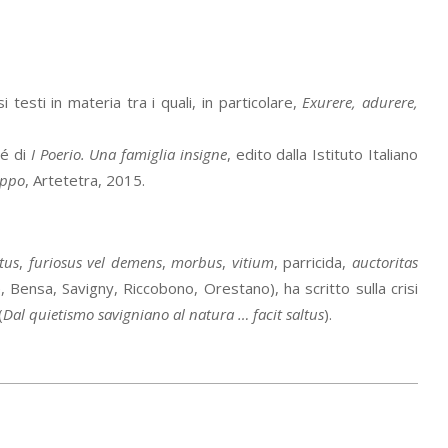
testi in materia tra i quali, in particolare,
Exurere, adurere,
hé di
I Poerio. Una famiglia insigne
, edito dalla Istituto Italiano
ippo
, Artetetra, 2015.
tus
,
furiosus vel demens
,
morbus
,
vitium
, parricida,
auctoritas
e, Bensa, Savigny, Riccobono, Orestano), ha scritto sulla crisi
(
Dal quietismo savigniano al natura … facit saltus
).