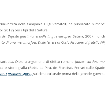
niversità della Campania Luigi Vanvitelli, ha pubblicato numerosi 
li 2012) per i tipi della Satura.
 dei Digesta giustinianei nelle lingue europee,
Satura, 2007, nonc
nto di una metamorfosi. Dalle lettere di Carlo Pisacane al fratello Fil
anistica. Oltre a argomenti di diritto romano (
iudex
,
surdus
,
mu
ca e storiografia (Betti, La Pira, de Francisci, Ferrari dalle Spad
o’. I promessi sposi),
sul clima culturale prima della grande guerra 