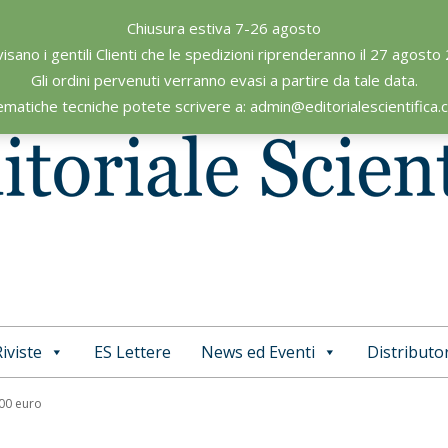
Chiusura estiva 7-26 agosto
visano i gentili Clienti che le spedizioni riprenderanno il 27 agosto
Gli ordini pervenuti verranno evasi a partire da tale data.
ematiche tecniche potete scrivere a: admin@editorialescientifica
iviste
ES Lettere
News ed Eventi
Distributor
Primary
Navigation
,00 euro
Menu