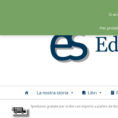
Skip
to
Si av
content
Per probl
Editoriale
Scientifica
La nostra storia
Libri
R
Spedizioni gratuite per ordini con importo a partire da 80