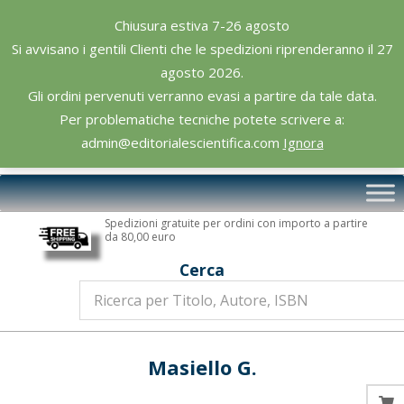
Skip
Chiusura estiva 7-26 agosto
to
Si avvisano i gentili Clienti che le spedizioni riprenderanno il 27
content
agosto 2026.
Gli ordini pervenuti verranno evasi a partire da tale data.
Per problematiche tecniche potete scrivere a:
admin@editorialescientifica.com
Ignora
Editoriale
Primary
Scientifica
Navigation
Spedizioni gratuite per ordini con importo a partire
Menu
da 80,00 euro
Cerca
Masiello G.