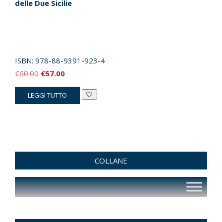
delle Due Sicilie
ISBN:
978-88-9391-923-4
Il
Il
€
60.00
€
57.00
prezzo
prezzo
LEGGI TUTTO
originale
attuale
era:
è:
€60.00.
€57.00.
COLLANE