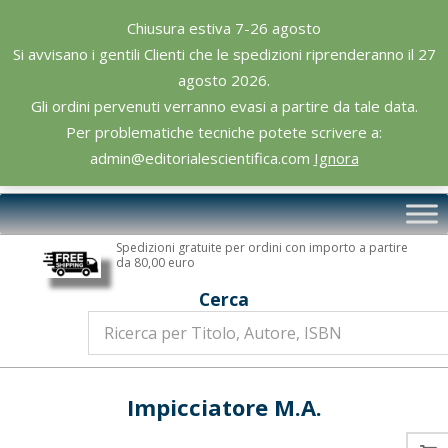
Skip
Chiusura estiva 7-26 agosto
to
Si avvisano i gentili Clienti che le spedizioni riprenderanno il 27
content
agosto 2026.
Gli ordini pervenuti verranno evasi a partire da tale data.
Per problematiche tecniche potete scrivere a:
admin@editorialescientifica.com
Ignora
Editoriale
Primary
Scientifica
Navigation
Spedizioni gratuite per ordini con importo a partire
Menu
da 80,00 euro
Cerca
Impicciatore M.A.