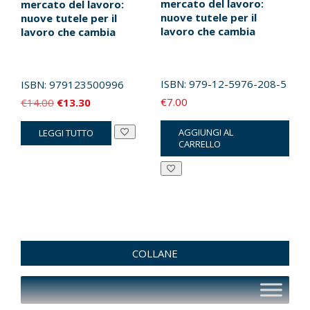
mercato del lavoro:
mercato del lavoro:
nuove tutele per il
nuove tutele per il
lavoro che cambia
lavoro che cambia
ISBN:
979-12-5976-208-5
ISBN:
979123500996
Il
Il
€
7.00
€
14.00
€
13.30
prezzo
prezzo
AGGIUNGI AL
LEGGI TUTTO
originale
attuale
CARRELLO
era:
è:
€14.00.
€13.30.
COLLANE