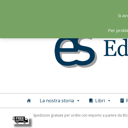
Skip
to
Si av
content
Per probl
Editoriale
Scientifica
La nostra storia
Libri
R
Spedizioni gratuite per ordini con importo a partire da 80