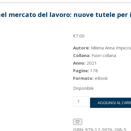
nel mercato del lavoro: nuove tutele per 
€
7.00
Autore:
Milena Anna Impicci
Collana:
Fuori collana
Anno:
2021
Pagine:
178
Formato:
eBook
Disponibile
La
AGGIUNGI AL CAR
professionalità
nel
mercato
del
lavoro:
ISBN:
979-12-5976-208-5