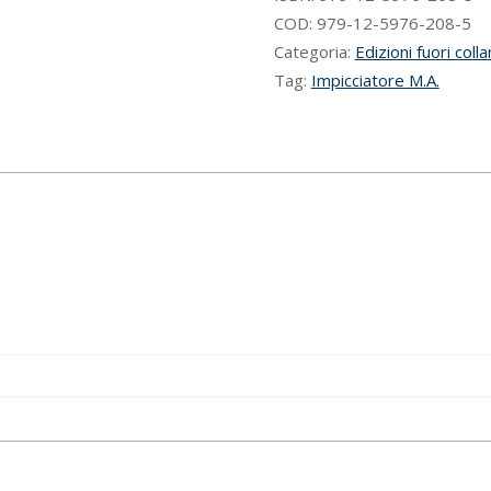
nuove
COD:
979-12-5976-208-5
tutele
Categoria:
Edizioni fuori colla
per
Tag:
Impicciatore M.A.
il
lavoro
che
cambia
quantità