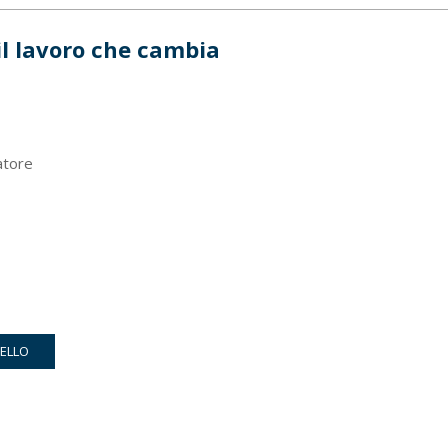
il lavoro che cambia
atore
RELLO