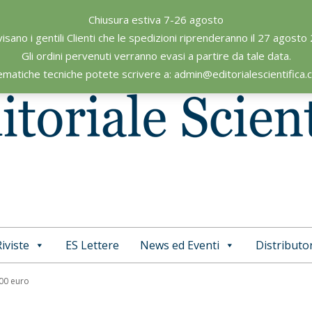
Chiusura estiva 7-26 agosto
visano i gentili Clienti che le spedizioni riprenderanno il 27 agosto
Gli ordini pervenuti verranno evasi a partire da tale data.
ematiche tecniche potete scrivere a: admin@editorialescientifica
iviste
ES Lettere
News ed Eventi
Distributor
Primary
Navigation
,00 euro
Menu