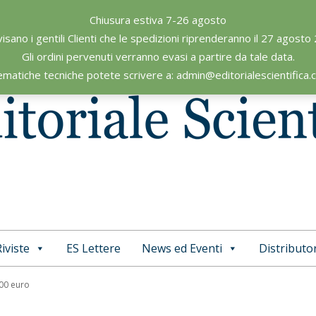
Chiusura estiva 7-26 agosto
visano i gentili Clienti che le spedizioni riprenderanno il 27 agosto
Gli ordini pervenuti verranno evasi a partire da tale data.
ematiche tecniche potete scrivere a: admin@editorialescientifica
iviste
ES Lettere
News ed Eventi
Distributor
Primary
Navigation
,00 euro
Menu