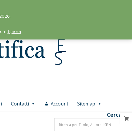
 2026.
.com
Ignora
i
Contatti
Account
Sitemap
Cerca