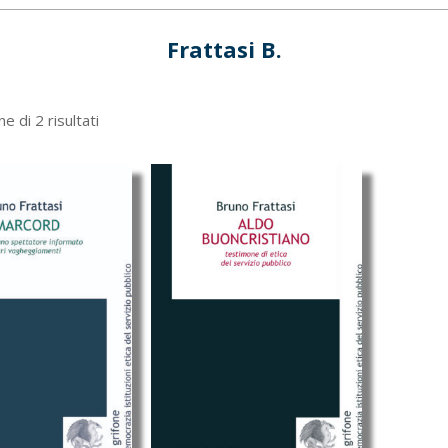
Frattasi B.
Ordina
e di 2 risultati
in
base
al
più
recente