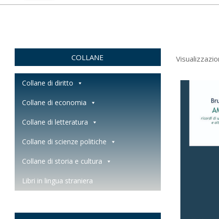
COLLANE
Visualizzazion
Collane di diritto
Collane di economia
Collane di letteratura
Collane di scienze politiche
Collane di storia e cultura
Libri in lingua straniera