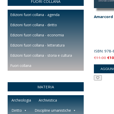
FUORI COLLANA
Edizioni fuori collana - agenda
Amarcord
Edizioni fuori collana - diritto
Edizioni fuori collana - economia
Edizioni fuori collana - letteratura
ISBN:
978-
Edizioni fuori collana - storia e cultura
Il
€
11.00
€
10
pre
Fuori collana
AGGIUNG
orig
era:
€11
MATERIA
Archeologia
Archivistica
Diritto
Discipline umanistiche