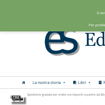
Skip
to
Si av
content
Per probl
Editoriale
Scientifica
La nostra storia
Libri
R
Spedizioni gratuite per ordini con importo a partire da 80