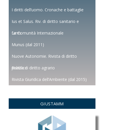
I diritti dell’uomo. Cronache e battaglie
Ius et Salus. Riv. di diritto sanitario e
farm.
La Comunità Internazionale
Munus (dal 2011)
Nuove Autonomie. Rivista di diritto
pubblico
Rivista di diritto agrario
Rivista Giuridica dell’Ambiente (dal 2015)
GIUSTAMM