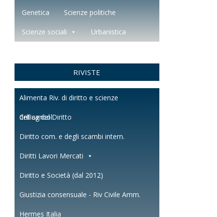
Genetica
Scienze politiche
Scienze sociali
Urbanistica
RIVISTE
Alimenta Riv. di diritto e scienze
dell'agricol.
Critica del Diritto
Diritto com. e degli scambi intern.
Diritti Lavori Mercati
Diritto e Società (dal 2012)
Giustizia consensuale - Riv Civile Amm.
Hermes Italia