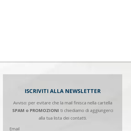
ISCRIVITI ALLA NEWSLETTER
Avviso: per evitare che la mail finisca nella cartella
SPAM o PROMOZIONI
ti chiediamo di aggiungerci
alla tua lista dei contatti.
Email