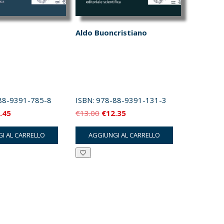
Aldo Buoncristiano
88-9391-785-8
ISBN:
978-88-9391-131-3
Il
Il
Il
.45
€
13.00
€
12.35
zzo
prezzo
prezzo
prezzo
I AL CARRELLO
AGGIUNGI AL CARRELLO
inale
attuale
originale
attuale
è:
era:
è:
.00.
€10.45.
€13.00.
€12.35.