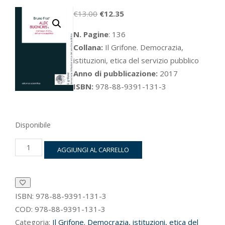
Il
Il
€
13.00
€
12.35
prezzo
prezzo
N. Pagine
: 136
originale
attuale
Collana:
Il Grifone. Democrazia,
era:
è:
istituzioni, etica del servizio pubblico
€13.00.
€12.35.
Anno di pubblicazione:
2017
ISBN:
978-88-9391-131-3
Disponibile
Aldo
AGGIUNGI AL CARRELLO
Buoncristiano
quantità
ISBN:
978-88-9391-131-3
COD:
978-88-9391-131-3
Categoria:
Il Grifone. Democrazia, istituzioni, etica del