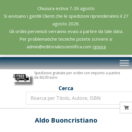
Skip
Chiusura estiva 7-26 agosto
to
Si avvisano i gentili Clienti che le spedizioni riprenderanno il 27
content
agosto 2026.
Gli ordini pervenuti verranno evasi a partire da tale data.
Per problematiche tecniche potete scrivere a:
admin@editorialescientifica.com
Ignora
Editoriale
Primary
Scientifica
Navigation
Spedizioni gratuite per ordini con importo a partire
Menu
da 80,00 euro
Cerca
Aldo Buoncristiano