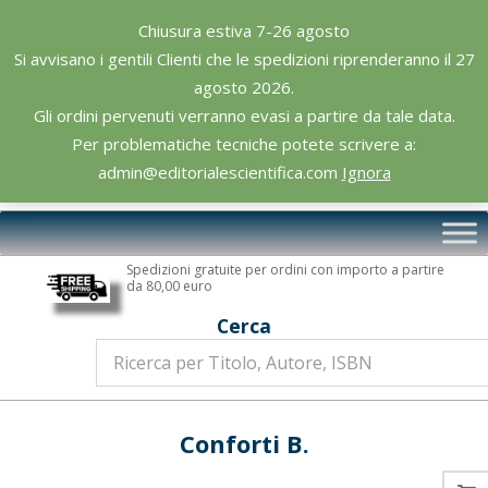
Skip
Chiusura estiva 7-26 agosto
to
Si avvisano i gentili Clienti che le spedizioni riprenderanno il 27
content
agosto 2026.
Gli ordini pervenuti verranno evasi a partire da tale data.
Per problematiche tecniche potete scrivere a:
admin@editorialescientifica.com
Ignora
Editoriale
Primary
Scientifica
Navigation
Spedizioni gratuite per ordini con importo a partire
Menu
da 80,00 euro
Cerca
Conforti B.