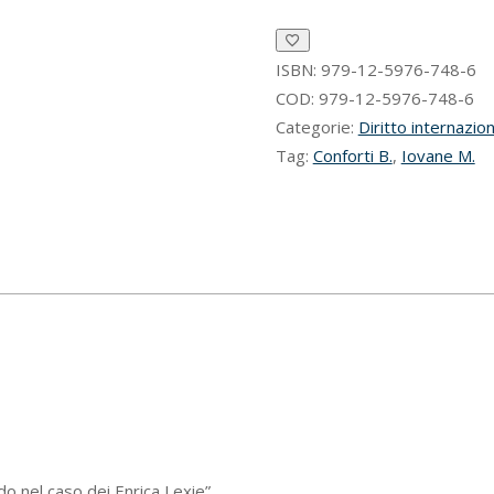
ISBN:
979-12-5976-748-6
COD:
979-12-5976-748-6
Categorie:
Diritto internazio
Tag:
Conforti B.
,
Iovane M.
do nel caso dei Enrica Lexie”