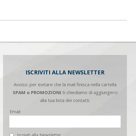
ISCRIVITI ALLA NEWSLETTER
Avviso: per evitare che la mail finisca nella cartella
SPAM o PROMOZIONI
ti chiediamo di aggiungerci
alla tua lista dei contatti.
Email
Iscriviti alla Newsletter