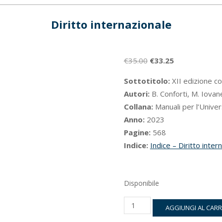
Diritto internazionale
Il
Il
€
35.00
€
33.25
prezzo
prezzo
Sottotitolo:
XII edizione c
originale
attuale
Autori:
B. Conforti, M. Iovan
era:
è:
Collana:
Manuali per l’Univer
€35.00.
€33.25.
Anno:
2023
Pagine:
568
Indice:
Indice – Diritto inte
Disponibile
Diritto
AGGIUNGI AL CAR
internazionale
quantità