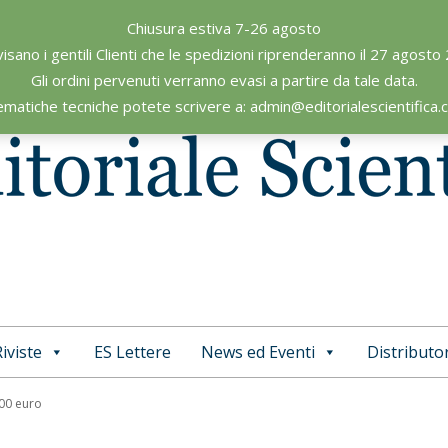
Chiusura estiva 7-26 agosto
visano i gentili Clienti che le spedizioni riprenderanno il 27 agosto
Gli ordini pervenuti verranno evasi a partire da tale data.
ematiche tecniche potete scrivere a: admin@editorialescientifica
iviste
ES Lettere
News ed Eventi
Distributor
Primary
Navigation
,00 euro
Menu