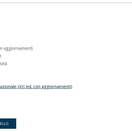
on aggiornamenti
e
sità
rnazionale (XII ed. con aggiornamenti)
RELLO