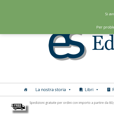
Skip
to
Si av
content
Per probl
Editoriale
Scientifica
La nostra storia
Libri
R
Spedizioni gratuite per ordini con importo a partire da 80