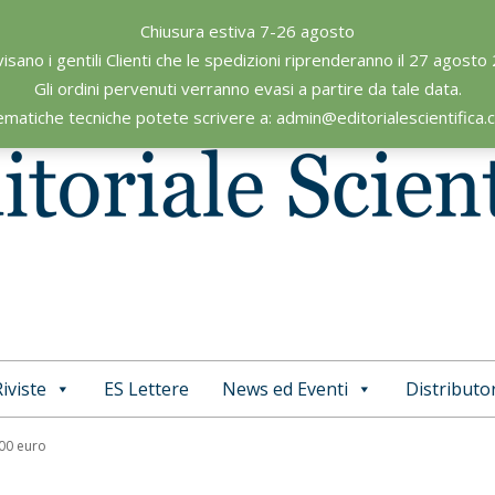
Chiusura estiva 7-26 agosto
visano i gentili Clienti che le spedizioni riprenderanno il 27 agosto
Gli ordini pervenuti verranno evasi a partire da tale data.
ematiche tecniche potete scrivere a: admin@editorialescientifica
iviste
ES Lettere
News ed Eventi
Distributor
Primary
Navigation
,00 euro
Menu