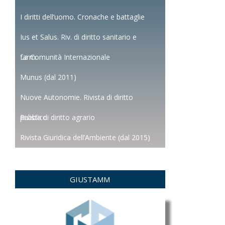
I diritti dell’uomo. Cronache e battaglie
Ius et Salus. Riv. di diritto sanitario e
farm.
La Comunità Internazionale
Munus (dal 2011)
Nuove Autonomie. Rivista di diritto
pubblico
Rivista di diritto agrario
Rivista Giuridica dell’Ambiente (dal 2015)
GIUSTAMM