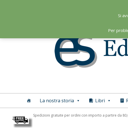
Skip
to
Si av
content
Per probl
Editoriale
Scientifica
La nostra storia
Libri
R
Spedizioni gratuite per ordini con importo a partire da 80