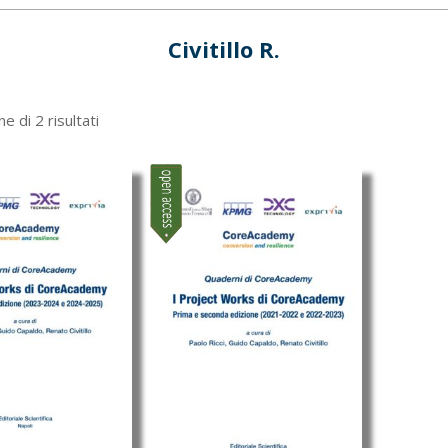
Civitillo R.
Ordina
e di 2 risultati
in
base
al
più
recente