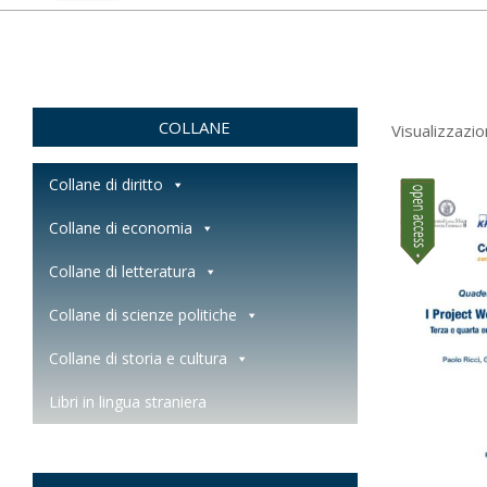
COLLANE
Visualizzazion
Collane di diritto
Collane di economia
Collane di letteratura
Collane di scienze politiche
Collane di storia e cultura
Libri in lingua straniera