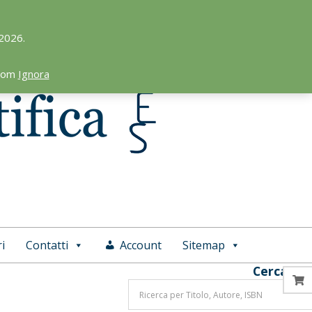
 2026.
.com
Ignora
i
Contatti
Account
Sitemap
Cerca