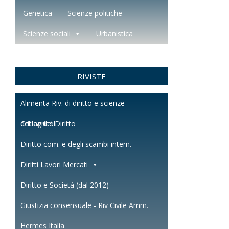
Genetica
Scienze politiche
Scienze sociali
Urbanistica
RIVISTE
Alimenta Riv. di diritto e scienze
dell'agricol.
Critica del Diritto
Diritto com. e degli scambi intern.
Diritti Lavori Mercati
Diritto e Società (dal 2012)
Giustizia consensuale - Riv Civile Amm.
Hermes Italia