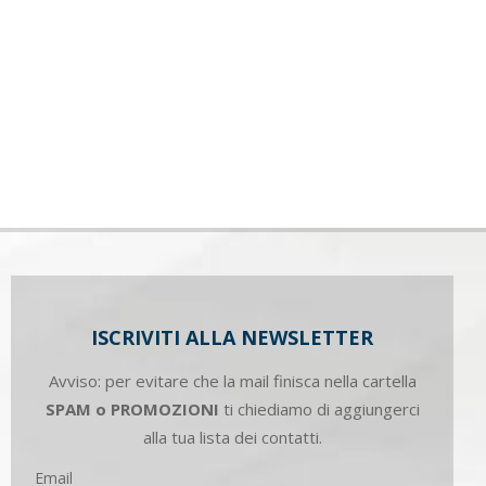
ISCRIVITI ALLA NEWSLETTER
Avviso: per evitare che la mail finisca nella cartella
SPAM o PROMOZIONI
ti chiediamo di aggiungerci
alla tua lista dei contatti.
Email