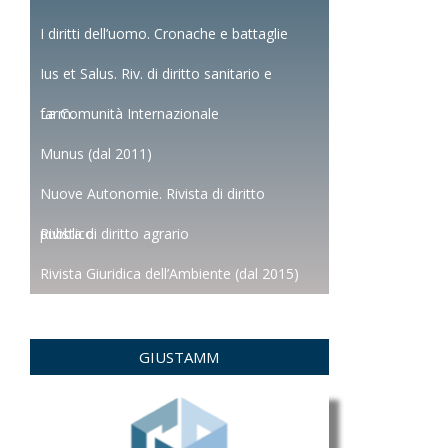
I diritti dell’uomo. Cronache e battaglie
Ius et Salus. Riv. di diritto sanitario e
farm.
La Comunità Internazionale
Munus (dal 2011)
Nuove Autonomie. Rivista di diritto
pubblico
Rivista di diritto agrario
Rivista Giuridica dell’Ambiente (dal 2015)
GIUSTAMM