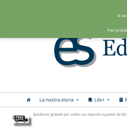
Skip
to
Si av
content
Per probl
Editoriale
Scientifica
La nostra storia
Libri
R
Spedizioni gratuite per ordini con importo a partire da 80