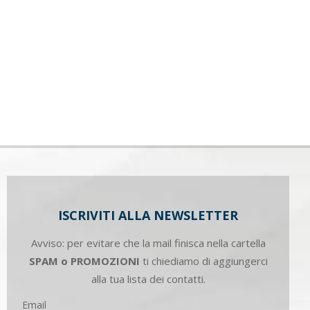
ISCRIVITI ALLA NEWSLETTER
Avviso: per evitare che la mail finisca nella cartella
SPAM o PROMOZIONI
ti chiediamo di aggiungerci
alla tua lista dei contatti.
Email