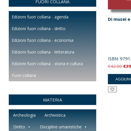
FUORI COLLANA
Edizioni fuori collana - agenda
Di musei e
Edizioni fuori collana - diritto
Edizioni fuori collana - economia
Edizioni fuori collana - letteratura
ISBN:
9791
Edizioni fuori collana - storia e cultura
Il
€
42.00
€
39
pre
Fuori collana
AGGIUNG
orig
era:
€42
MATERIA
Archeologia
Archivistica
Diritto
Discipline umanistiche