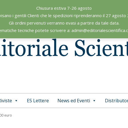
Chiusura estiva 7-26 agosto
visano i gentili Clienti che le spedizioni riprenderanno il 27 agosto
Gli ordini pervenuti verranno evasi a partire da tale data.
ematiche tecniche potete scrivere a: admin@editorialescientifica
iviste
ES Lettere
News ed Eventi
Distributor
Primary
Navigation
,00 euro
Menu