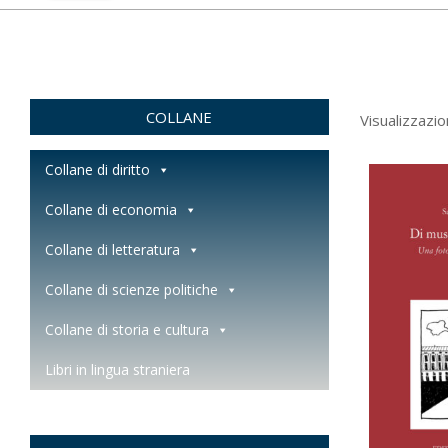
COLLANE
Visualizzazio
Collane di diritto
Collane di economia
Collane di letteratura
Collane di scienze politiche
Collane di storia e cultura
Libri in lingua straniera