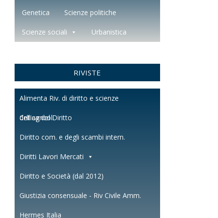
Genetica
Scienze politiche
Scienze sociali
Urbanistica
RIVISTE
Alimenta Riv. di diritto e scienze
dell'agricol.
Critica del Diritto
Diritto com. e degli scambi intern.
Diritti Lavori Mercati
Diritto e Società (dal 2012)
Giustizia consensuale - Riv Civile Amm.
Hermes Italia