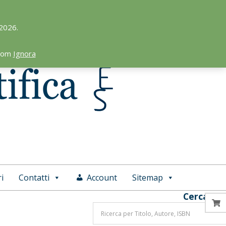
 2026.
.com
Ignora
i
Contatti
Account
Sitemap
Cerca