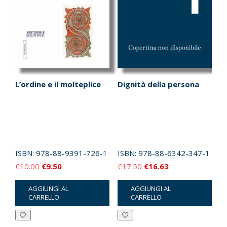
L’ordine e il molteplice
Dignità della persona
ISBN:
978-88-9391-726-1
ISBN:
978-88-6342-347-1
Il
Il
Il
Il
€
10.00
€
9.50
€
17.50
€
16.63
prezzo
prezzo
prezzo
prezzo
AGGIUNGI AL
AGGIUNGI AL
originale
attuale
originale
attuale
CARRELLO
CARRELLO
era:
è:
era:
è:
€10.00.
€9.50.
€17.50.
€16.63.