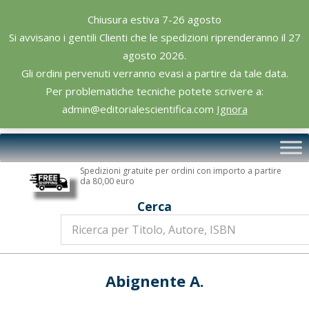
Skip
Chiusura estiva 7-26 agosto
to
Si avvisano i gentili Clienti che le spedizioni riprenderanno il 27
content
agosto 2026.
Gli ordini pervenuti verranno evasi a partire da tale data.
Per problematiche tecniche potete scrivere a:
admin@editorialescientifica.com
Ignora
Editoriale
Primary
Scientifica
Navigation
Spedizioni gratuite per ordini con importo a partire
Menu
da 80,00 euro
Cerca
Abignente A.