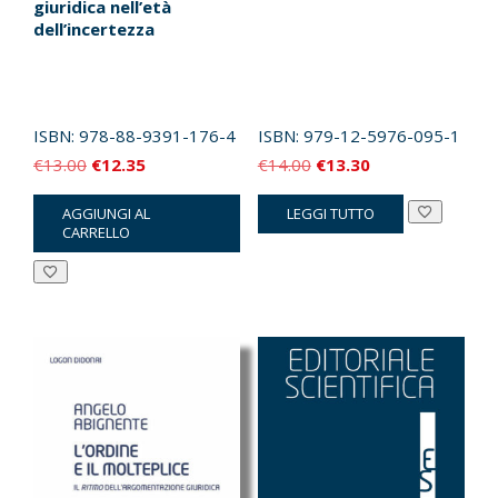
giuridica nell’età
dell’incertezza
ISBN:
978-88-9391-176-4
ISBN:
979-12-5976-095-1
Il
Il
Il
Il
€
13.00
€
12.35
€
14.00
€
13.30
prezzo
prezzo
prezzo
prezzo
AGGIUNGI AL
LEGGI TUTTO
originale
attuale
originale
attuale
CARRELLO
era:
è:
era:
è:
€13.00.
€12.35.
€14.00.
€13.30.