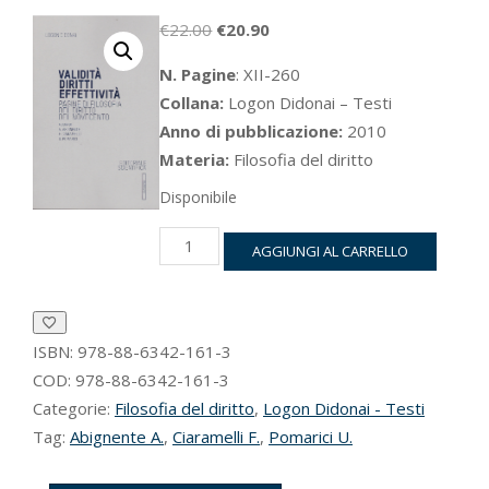
Il
Il
€
22.00
€
20.90
prezzo
prezzo
N. Pagine
: XII-260
originale
attuale
Collana:
Logon Didonai – Testi
era:
è:
Anno di pubblicazione:
2010
€22.00.
€20.90.
Materia:
Filosofia del diritto
Disponibile
Validità,
AGGIUNGI AL CARRELLO
diritti,
effettività
quantità
ISBN:
978-88-6342-161-3
COD:
978-88-6342-161-3
Categorie:
Filosofia del diritto
,
Logon Didonai - Testi
Tag:
Abignente A.
,
Ciaramelli F.
,
Pomarici U.