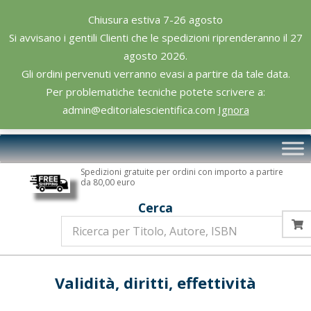
Skip
Chiusura estiva 7-26 agosto
to
Si avvisano i gentili Clienti che le spedizioni riprenderanno il 27
content
agosto 2026.
Gli ordini pervenuti verranno evasi a partire da tale data.
Per problematiche tecniche potete scrivere a:
admin@editorialescientifica.com
Ignora
Editoriale
Primary
Scientifica
Navigation
Spedizioni gratuite per ordini con importo a partire
Menu
da 80,00 euro
Cerca
Validità, diritti, effettività