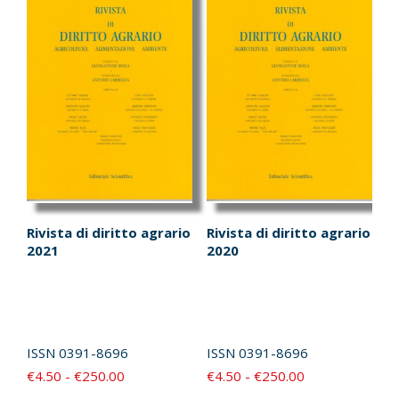
opzioni
opzioni
possono
possono
essere
essere
scelte
scelte
nella
nella
pagina
pagina
del
del
prodotto
prodotto
Rivista di diritto agrario
Rivista di diritto agrario
2021
2020
ISSN
0391-8696
ISSN
0391-8696
Fascia
Fascia
€
4.50
-
€
250.00
€
4.50
-
€
250.00
di
di