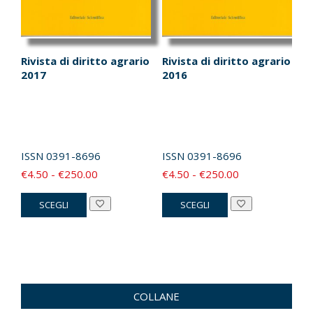
del
del
prodotto
prodotto
Rivista di diritto agrario
Rivista di diritto agrario
2017
2016
ISSN
0391-8696
ISSN
0391-8696
Fascia
Fascia
€
4.50
-
€
250.00
€
4.50
-
€
250.00
di
di
Questo
Questo
SCEGLI
SCEGLI
prezzo:
prezzo:
prodotto
prodotto
da
da
ha
ha
€4.50
€4.50
più
più
a
a
varianti.
varianti.
€250.00
€250.00
Le
Le
COLLANE
opzioni
opzioni