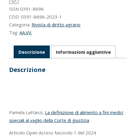
2024
quantità
ISSN
0391-8696
COD:
0391-8696-2023-1
Categoria:
Rivista di diritto agrario
Tag:
AA.VV.
Descrizione
Informazioni aggiuntive
Descrizione
Pamela Lattanzi,
La definizione di alimento a fini medici
speciali al vaglio della Corte di giustizia
Articolo Open Access fascicolo 1 del 2024