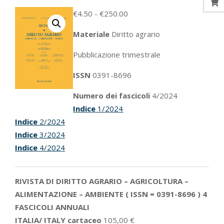
Fascia
€
4.50
-
€
250.00
di
Materiale
Diritto agrario
prezzo:
da
Pubblicazione trimestrale
€4.50
ISSN
0391
-8696
a
€250.00
Numero dei fascicoli
4
/2024
Indice
1/2024
Indice
2/2024
Indice
3/2024
Indice
4/2024
RIVISTA DI DIRITTO AGRARIO – AGRICOLTURA –
ALIMENTAZIONE – AMBIENTE ( ISSN = 0391-8696 ) 4
FASCICOLI ANNUALI
ITALIA/ ITALY cartaceo
105,00 €