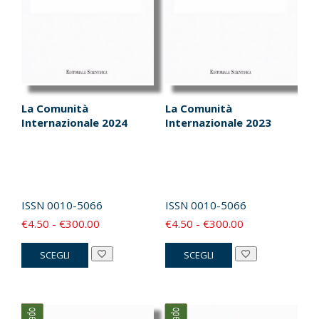
nella
nella
pagina
pagina
del
del
prodotto
prodotto
La Comunità
La Comunità
Internazionale 2024
Internazionale 2023
ISSN
0010-5066
ISSN
0010-5066
Fascia
Fascia
€
4.50
-
€
300.00
€
4.50
-
€
300.00
di
di
Questo
Questo
SCEGLI
SCEGLI
prezzo:
prezzo:
prodotto
prodotto
da
da
ha
ha
€4.50
€4.50
più
più
a
a