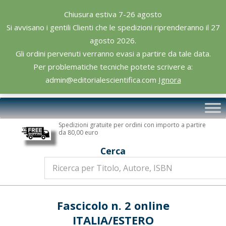
Skip
Chiusura estiva 7-26 agosto
to
Si avvisano i gentili Clienti che le spedizioni riprenderanno il 27
content
agosto 2026.
Gli ordini pervenuti verranno evasi a partire da tale data.
Per problematiche tecniche potete scrivere a:
admin@editorialescientifica.com
Ignora
Editoriale
Primary
Scientifica
Navigation
Spedizioni gratuite per ordini con importo a partire
Menu
da 80,00 euro
Cerca
Fascicolo n. 2 online
ITALIA/ESTERO