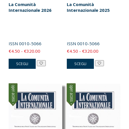
La Comunità
La Comunità
Internazionale 2026
Internazionale 2025
ISSN
0010-5066
ISSN
0010-5066
Fascia
Fascia
€
4.50
-
€
320.00
€
4.50
-
€
320.00
di
di
Questo
Questo
SCEGLI
SCEGLI
prezzo:
prezzo:
prodotto
prodotto
da
da
ha
ha
€4.50
€4.50
più
più
a
a
varianti.
varianti.
€320.00
€320.00
Le
Le
opzioni
opzioni
possono
possono
essere
essere
scelte
scelte