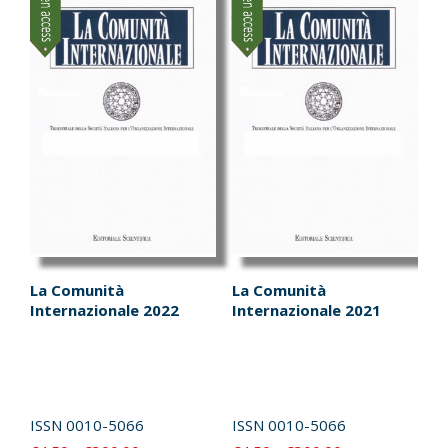
varianti.
varianti.
€300.00
€300.00
Le
Le
opzioni
opzioni
possono
possono
essere
essere
scelte
scelte
nella
nella
pagina
pagina
del
del
prodotto
prodotto
La Comunità
La Comunità
Internazionale 2022
Internazionale 2021
ISSN
0010-5066
ISSN
0010-5066