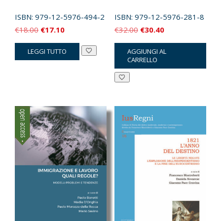
ISBN:
979-12-5976-494-2
ISBN:
979-12-5976-281-8
Il
Il
Il
Il
€
18.00
€
17.10
€
32.00
€
30.40
prezzo
prezzo
prezzo
prezzo
LEGGI TUTTO
AGGIUNGI AL
originale
attuale
originale
attuale
CARRELLO
era:
è:
era:
è:
€18.00.
€17.10.
€32.00.
€30.40.