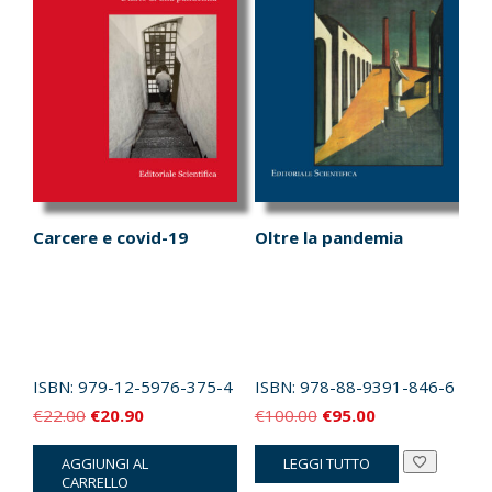
Carcere e covid-19
Oltre la pandemia
ISBN:
979-12-5976-375-4
ISBN:
978-88-9391-846-6
Il
Il
Il
Il
€
22.00
€
20.90
€
100.00
€
95.00
prezzo
prezzo
prezzo
prezzo
AGGIUNGI AL
LEGGI TUTTO
originale
attuale
originale
attuale
CARRELLO