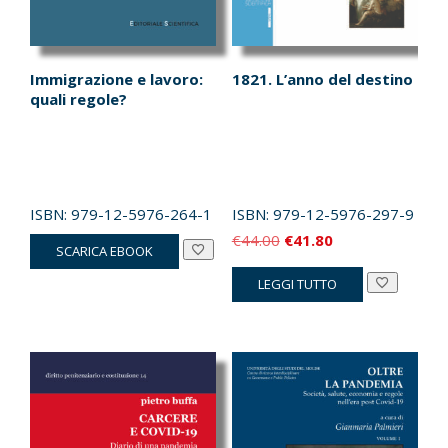
Immigrazione e lavoro:
1821. L’anno del destino
quali regole?
ISBN:
979-12-5976-264-1
ISBN:
979-12-5976-297-9
Il
Il
€
44.00
€
41.80
SCARICA EBOOK
prezzo
prezzo
LEGGI TUTTO
originale
attuale
era:
è:
€44.00.
€41.80.