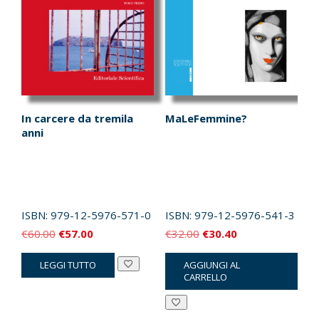
In carcere da tremila
MaLeFemmine?
anni
ISBN:
979-12-5976-571-0
ISBN:
979-12-5976-541-3
Il
Il
Il
Il
€
60.00
€
57.00
€
32.00
€
30.40
prezzo
prezzo
prezzo
prezzo
LEGGI TUTTO
AGGIUNGI AL
originale
attuale
originale
attuale
CARRELLO
era:
è:
era:
è:
€60.00.
€57.00.
€32.00.
€30.40.