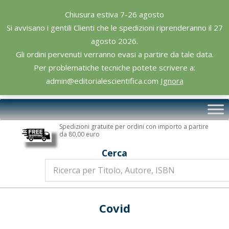
Skip
Chiusura estiva 7-26 agosto
to
Si avvisano i gentili Clienti che le spedizioni riprenderanno il 27
content
agosto 2026.
Gli ordini pervenuti verranno evasi a partire da tale data.
Per problematiche tecniche potete scrivere a:
admin@editorialescientifica.com
Ignora
Editoriale
Primary
Scientifica
Navigation
Spedizioni gratuite per ordini con importo a partire
Menu
da 80,00 euro
Cerca
Covid