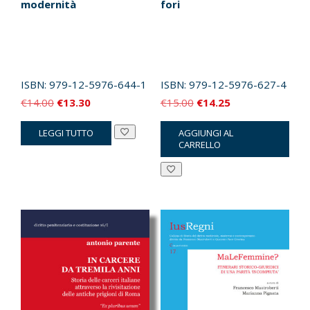
modernità
fori
ISBN:
979-12-5976-644-1
ISBN:
979-12-5976-627-4
Il
Il
Il
Il
€
14.00
€
13.30
€
15.00
€
14.25
prezzo
prezzo
prezzo
prezzo
LEGGI TUTTO
AGGIUNGI AL
originale
attuale
originale
attuale
CARRELLO
era:
è:
era:
è:
€14.00.
€13.30.
€15.00.
€14.25.