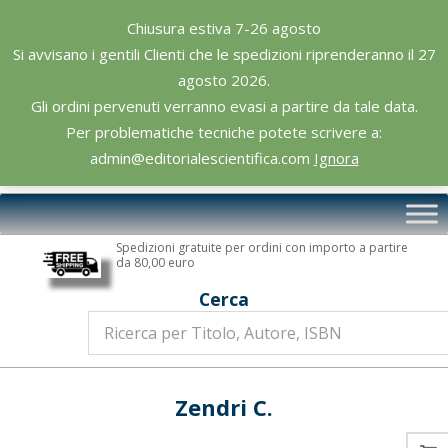
Skip
Chiusura estiva 7-26 agosto
to
Si avvisano i gentili Clienti che le spedizioni riprenderanno il 27
content
agosto 2026.
Gli ordini pervenuti verranno evasi a partire da tale data.
Per problematiche tecniche potete scrivere a:
admin@editorialescientifica.com
Ignora
Editoriale
Primary
Scientifica
Navigation
Spedizioni gratuite per ordini con importo a partire
Menu
da 80,00 euro
Cerca
Zendri C.