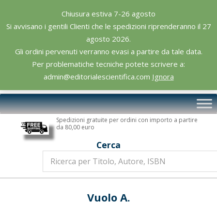
Skip
Chiusura estiva 7-26 agosto
to
Si avvisano i gentili Clienti che le spedizioni riprenderanno il 27
content
agosto 2026.
Gli ordini pervenuti verranno evasi a partire da tale data.
Per problematiche tecniche potete scrivere a:
admin@editorialescientifica.com
Ignora
Editoriale
Primary
Scientifica
Navigation
Spedizioni gratuite per ordini con importo a partire
Menu
da 80,00 euro
Cerca
Vuolo A.