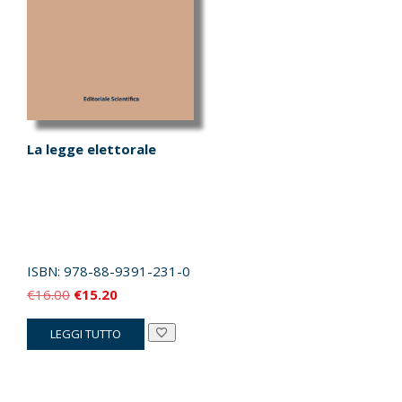
La legge elettorale
ISBN:
978-88-9391-231-0
Il
Il
€
16.00
€
15.20
prezzo
prezzo
LEGGI TUTTO
originale
attuale
era:
è:
€16.00.
€15.20.