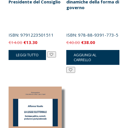
Presidente del Consiglio
dinamiche della forma di
governo
ISBN:
9791223501511
ISBN:
978-88-9391-773-5
Il
Il
Il
Il
€
14.00
€
13.30
€
40.00
€
38.00
prezzo
prezzo
prezzo
prezzo
LEGGI TUTTO
AGGIUNGI AL
originale
attuale
originale
attuale
CARRELLO
era:
è:
era:
è:
€14.00.
€13.30.
€40.00.
€38.00.