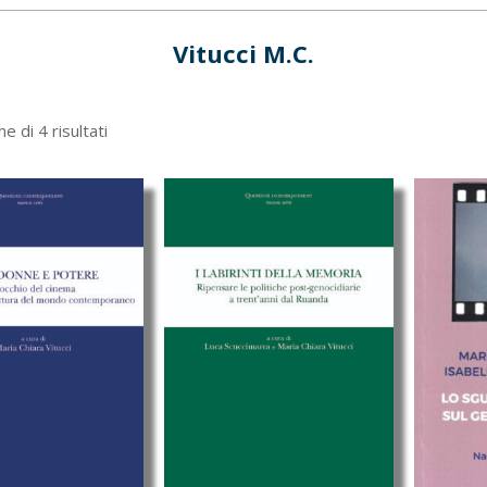
Vitucci M.C.
Ordina
e di 4 risultati
in
base
al
più
recente