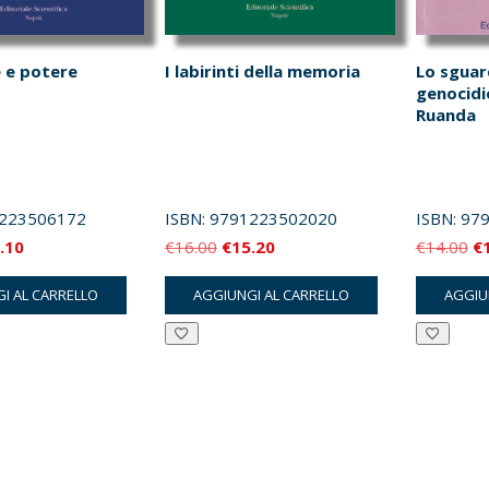
 e potere
I labirinti della memoria
Lo sguar
genocidio
Ruanda
223506172
ISBN:
9791223502020
ISBN:
979
Il
Il
Il
Il
.10
€
16.00
€
15.20
€
14.00
€
zzo
prezzo
prezzo
prezzo
pr
I AL CARRELLO
AGGIUNGI AL CARRELLO
AGGIU
inale
attuale
originale
attuale
or
è:
era:
è:
er
.00.
€17.10.
€16.00.
€15.20.
€1