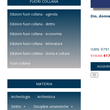
FUORI COLLANA
Edizioni fuori collana - agenda
Dio, donne
Edizioni fuori collana - diritto
Edizioni fuori collana - economia
Edizioni fuori collana - letteratura
ISBN:
9791
Edizioni fuori collana - storia e cultura
Il
€
18.00
€
17
pre
Fuori collana
AGGIUNG
orig
era:
€18
MATERIA
Archeologia
Archivistica
Diritto
Discipline umanistiche