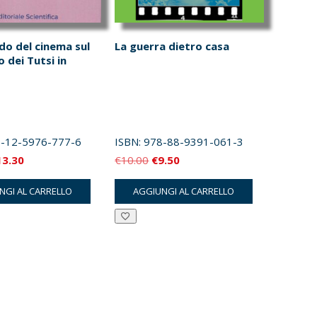
do del cinema sul
La guerra dietro casa
 dei Tutsi in
-12-5976-777-6
ISBN:
978-88-9391-061-3
Il
Il
Il
13.30
€
10.00
€
9.50
ezzo
prezzo
prezzo
prezzo
NGI AL CARRELLO
AGGIUNGI AL CARRELLO
iginale
attuale
originale
attuale
a:
è:
era:
è:
4.00.
€13.30.
€10.00.
€9.50.