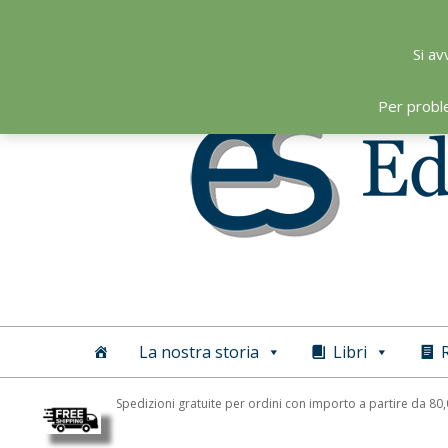
Skip
to
Si av
content
Per probl
Editoriale
Scientifica
La nostra storia
Libri
R
Spedizioni gratuite per ordini con importo a partire da 80