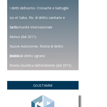
I diritti dell’uomo. Cronache e battaglie
Ius et Salus. Riv. di diritto sanitario e
farm.
La Comunità Internazionale
Munus (dal 2011)
Nuove Autonomie. Rivista di diritto
pubblico
Rivista di diritto agrario
Rivista Giuridica dell’Ambiente (dal 2015)
GIUSTAMM