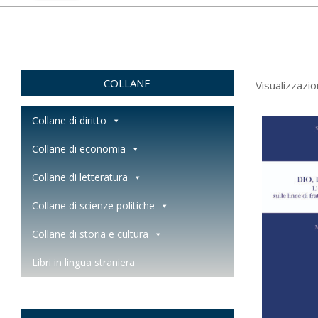
COLLANE
Visualizzazion
Collane di diritto
Collane di economia
Collane di letteratura
Collane di scienze politiche
Collane di storia e cultura
Libri in lingua straniera