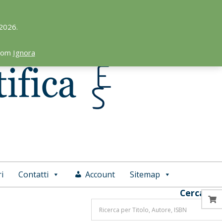
 2026.
.com
Ignora
i
Contatti
Account
Sitemap
Cerca