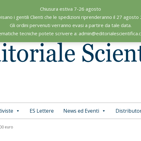
Chiusura estiva 7-26 agosto
visano i gentili Clienti che le spedizioni riprenderanno il 27 agosto
Gli ordini pervenuti verranno evasi a partire da tale data.
ematiche tecniche potete scrivere a: admin@editorialescientifica
iviste
ES Lettere
News ed Eventi
Distributor
Primary
Navigation
,00 euro
Menu