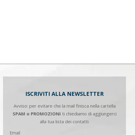
ISCRIVITI ALLA NEWSLETTER
Avviso: per evitare che la mail finisca nella cartella
SPAM o PROMOZIONI
ti chiediamo di aggiungerci
alla tua lista dei contatti.
Email