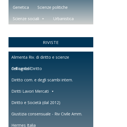
Genetica
Scienze politiche
Scienze sociali
Urbanistica
RIVISTE
Alimenta Riv. di diritto e scienze
dell'agricol.
Critica del Diritto
Diritto com. e degli scambi intern.
Diritti Lavori Mercati
Diritto e Società (dal 2012)
Giustizia consensuale - Riv Civile Amm.
Hermes Italia