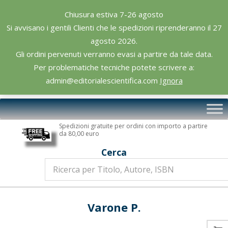
Skip
Chiusura estiva 7-26 agosto
to
Si avvisano i gentili Clienti che le spedizioni riprenderanno il 27
content
agosto 2026.
Gli ordini pervenuti verranno evasi a partire da tale data.
Per problematiche tecniche potete scrivere a:
admin@editorialescientifica.com
Ignora
Editoriale
Primary
Scientifica
Navigation
Spedizioni gratuite per ordini con importo a partire
Menu
da 80,00 euro
Cerca
Varone P.