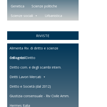
Genetica
Scienze politiche
Scienze sociali
Urbanistica
RIVISTE
Alimenta Riv. di diritto e scienze
dell'agricol.
Critica del Diritto
Diritto com. e degli scambi intern.
Diritti Lavori Mercati
Diritto e Società (dal 2012)
Giustizia consensuale - Riv Civile Amm.
Hermes Italia