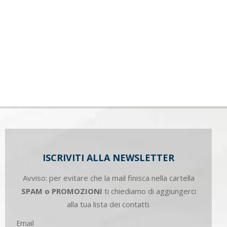
ISCRIVITI ALLA NEWSLETTER
Avviso: per evitare che la mail finisca nella cartella
SPAM o PROMOZIONI
ti chiediamo di aggiungerci
alla tua lista dei contatti.
Email