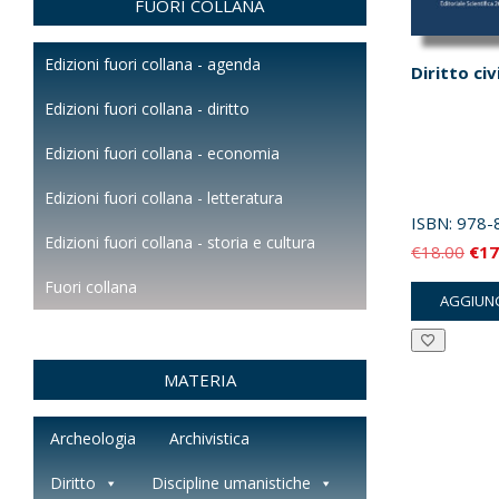
FUORI COLLANA
Edizioni fuori collana - agenda
Diritto ci
Edizioni fuori collana - diritto
Edizioni fuori collana - economia
Edizioni fuori collana - letteratura
ISBN:
978-
Edizioni fuori collana - storia e cultura
Il
€
18.00
€
17
pre
Fuori collana
AGGIUNG
orig
era:
€18
MATERIA
Archeologia
Archivistica
Diritto
Discipline umanistiche