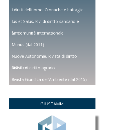
I diritti dell’uomo. Cronache e battaglie
Ius et Salus. Riv. di diritto sanitario e
farm.
La Comunità Internazionale
Munus (dal 2011)
Nuove Autonomie. Rivista di diritto
pubblico
Rivista di diritto agrario
Rivista Giuridica dell’Ambiente (dal 2015)
GIUSTAMM