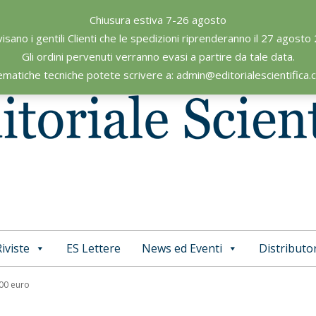
Chiusura estiva 7-26 agosto
visano i gentili Clienti che le spedizioni riprenderanno il 27 agosto
Gli ordini pervenuti verranno evasi a partire da tale data.
ematiche tecniche potete scrivere a: admin@editorialescientifica
iviste
ES Lettere
News ed Eventi
Distributor
Primary
Navigation
,00 euro
Menu