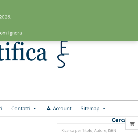
 2026.
.com
Ignora
i
Contatti
Account
Sitemap
Cerca