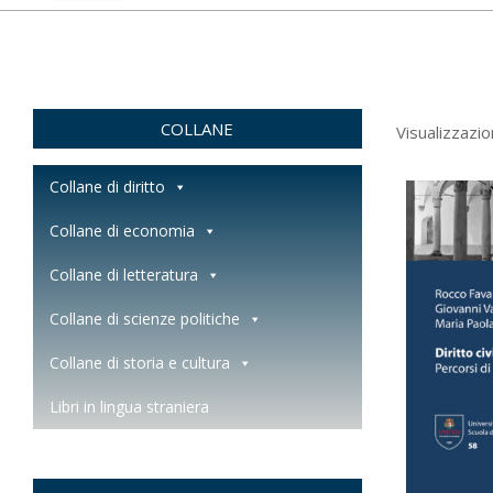
COLLANE
Visualizzazio
Collane di diritto
Collane di economia
Collane di letteratura
Collane di scienze politiche
Collane di storia e cultura
Libri in lingua straniera