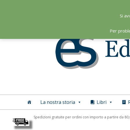
Skip
to
Si av
content
Per probl
Editoriale
Scientifica
La nostra storia
Libri
R
Spedizioni gratuite per ordini con importo a partire da 80