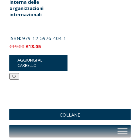
interna delle
organizzazioni
internazionali
ISBN:
979-12-5976-404-1
Il
Il
€
19.00
€
18.05
prezzo
prezzo
AGGIUNGI AL
originale
attuale
CARRELLO
era:
è:
€19.00.
€18.05.
COLLANE