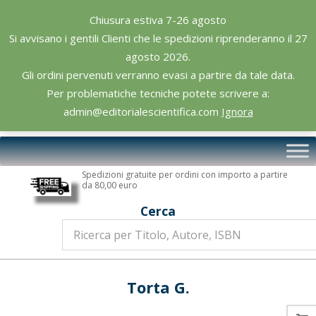
Skip
Chiusura estiva 7-26 agosto
to
Si avvisano i gentili Clienti che le spedizioni riprenderanno il 27
content
agosto 2026.
Gli ordini pervenuti verranno evasi a partire da tale data.
Per problematiche tecniche potete scrivere a:
admin@editorialescientifica.com
Ignora
Editoriale
Primary
Scientifica
Navigation
Spedizioni gratuite per ordini con importo a partire
Menu
da 80,00 euro
Cerca
Torta G.