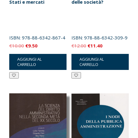
Stati e mercati
delle società?
ISBN:
978-88-6342-867-4
ISBN:
978-88-6342-309-9
Il
Il
Il
Il
€
10.00
€
9.50
€
12.00
€
11.40
prezzo
prezzo
prezzo
prezzo
AGGIUNGI AL
AGGIUNGI AL
originale
attuale
originale
attuale
CARRELLO
CARRELLO
era:
è:
era:
è:
€10.00.
€9.50.
€12.00.
€11.40.