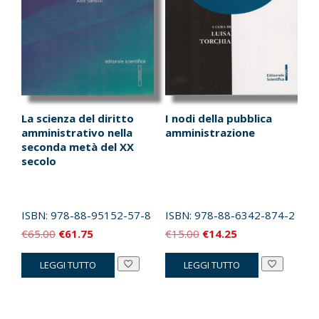
La scienza del diritto
I nodi della pubblica
amministrativo nella
amministrazione
seconda metà del XX
secolo
ISBN:
978-88-95152-57-8
ISBN:
978-88-6342-874-2
Il
Il
Il
Il
€
65.00
€
61.75
€
15.00
€
14.25
prezzo
prezzo
prezzo
prezzo
LEGGI TUTTO
LEGGI TUTTO
originale
attuale
originale
attuale
era:
è:
era:
è:
€65.00.
€61.75.
€15.00.
€14.25.