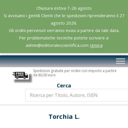
Skip
Chiusura estiva 7-26 agosto
to
Si avvisano i gentili Clienti che le spedizioni riprenderanno il 27
content
agosto 2026.
Gli ordini pervenuti verranno evasi a partire da tale data.
Per problematiche tecniche potete scrivere a:
admin@editorialescientifica.com
Ignora
Editoriale
Primary
Scientifica
Navigation
Spedizioni gratuite per ordini con importo a partire
Menu
da 80,00 euro
Cerca
Torchia L.