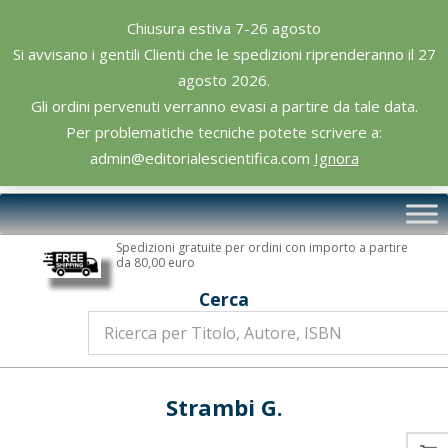
Skip
Chiusura estiva 7-26 agosto
to
Si avvisano i gentili Clienti che le spedizioni riprenderanno il 27
content
agosto 2026.
Gli ordini pervenuti verranno evasi a partire da tale data.
Per problematiche tecniche potete scrivere a:
admin@editorialescientifica.com
Ignora
Editoriale
Primary
Scientifica
Navigation
Spedizioni gratuite per ordini con importo a partire
Menu
da 80,00 euro
Cerca
Strambi G.