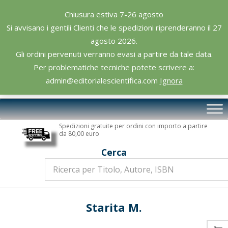
Skip
Chiusura estiva 7-26 agosto
to
Si avvisano i gentili Clienti che le spedizioni riprenderanno il 27
content
agosto 2026.
Gli ordini pervenuti verranno evasi a partire da tale data.
Per problematiche tecniche potete scrivere a:
admin@editorialescientifica.com
Ignora
Editoriale
Primary
Scientifica
Navigation
Spedizioni gratuite per ordini con importo a partire
Menu
da 80,00 euro
Cerca
Starita M.