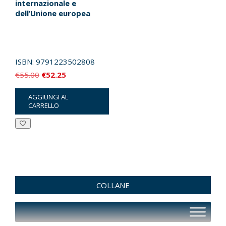
internazionale e
dell’Unione europea
ISBN:
9791223502808
Il
Il
€
55.00
€
52.25
prezzo
prezzo
AGGIUNGI AL
originale
attuale
CARRELLO
era:
è:
€55.00.
€52.25.
COLLANE