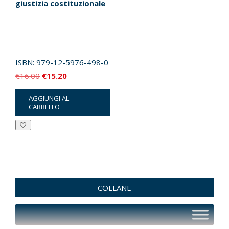
giustizia costituzionale
ISBN:
979-12-5976-498-0
Il
Il
€
16.00
€
15.20
prezzo
prezzo
AGGIUNGI AL
originale
attuale
CARRELLO
era:
è:
€16.00.
€15.20.
COLLANE