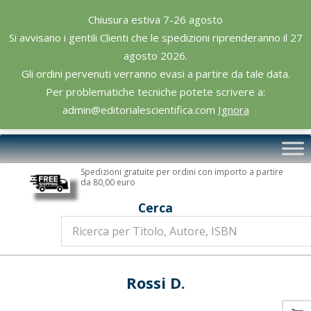
Skip
Chiusura estiva 7-26 agosto
to
Si avvisano i gentili Clienti che le spedizioni riprenderanno il 27
content
agosto 2026.
Gli ordini pervenuti verranno evasi a partire da tale data.
Per problematiche tecniche potete scrivere a:
admin@editorialescientifica.com
Ignora
Editoriale
Primary
Scientifica
Navigation
Spedizioni gratuite per ordini con importo a partire
Menu
da 80,00 euro
Cerca
Rossi D.