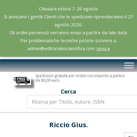
Skip
Chiusura estiva 7-26 agosto
to
Si avvisano i gentili Clienti che le spedizioni riprenderanno il 27
content
agosto 2026.
Gli ordini pervenuti verranno evasi a partire da tale data.
Per problematiche tecniche potete scrivere a:
admin@editorialescientifica.com
Ignora
Editoriale
Primary
Scientifica
Navigation
Spedizioni gratuite per ordini con importo a partire
Menu
da 80,00 euro
Cerca
Riccio Gius.