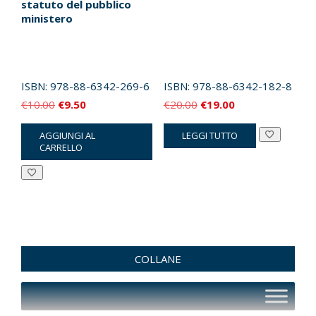
statuto del pubblico
ministero
ISBN:
978-88-6342-269-6
ISBN:
978-88-6342-182-8
Il
Il
Il
Il
€
10.00
€
9.50
€
20.00
€
19.00
prezzo
prezzo
prezzo
prezzo
AGGIUNGI AL
LEGGI TUTTO
originale
attuale
originale
attuale
CARRELLO
era:
è:
era:
è:
€10.00.
€9.50.
€20.00.
€19.00.
COLLANE