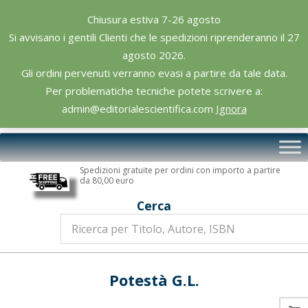
Skip
Chiusura estiva 7-26 agosto
to
Si avvisano i gentili Clienti che le spedizioni riprenderanno il 27
content
agosto 2026.
Gli ordini pervenuti verranno evasi a partire da tale data.
Per problematiche tecniche potete scrivere a:
admin@editorialescientifica.com
Ignora
Editoriale
Primary
Scientifica
Navigation
Spedizioni gratuite per ordini con importo a partire
Menu
da 80,00 euro
Cerca
Potestà G.L.