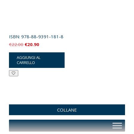
ISBN:
978-88-9391-181-8
Il
Il
€
22.00
€
20.90
prezzo
prezzo
AGGIUNGI AL
originale
attuale
CARRELLO
era:
è:
€22.00.
€20.90.
COLLANE