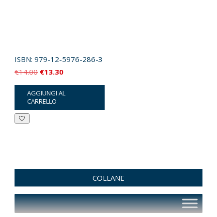
ISBN:
979-12-5976-286-3
Il
Il
€
14.00
€
13.30
prezzo
prezzo
AGGIUNGI AL
originale
attuale
CARRELLO
era:
è:
€14.00.
€13.30.
COLLANE