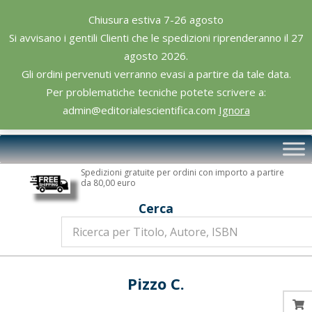
Skip
Chiusura estiva 7-26 agosto
to
Si avvisano i gentili Clienti che le spedizioni riprenderanno il 27
content
agosto 2026.
Gli ordini pervenuti verranno evasi a partire da tale data.
Per problematiche tecniche potete scrivere a:
admin@editorialescientifica.com
Ignora
Editoriale
Primary
Scientifica
Navigation
Spedizioni gratuite per ordini con importo a partire
Menu
da 80,00 euro
Cerca
Pizzo C.