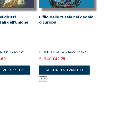
i diritti
Il filo delle tutele nel dedalo
li dell’Unione
d’Europa
8-9391-463-5
ISBN:
978-88-6342-923-7
Il
Il
Il
.60
€
45.00
€
42.75
zzo
prezzo
prezzo
prezzo
I AL CARRELLO
AGGIUNGI AL CARRELLO
inale
attuale
originale
attuale
è:
era:
è:
.00.
€26.60.
€45.00.
€42.75.