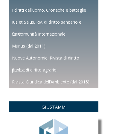
I diritti dell’uomo. Cronache e battaglie
Ius et Salus. Riv. di diritto sanitario e
farm.
La Comunità Internazionale
Munus (dal 2011)
Nuove Autonomie. Rivista di diritto
pubblico
Rivista di diritto agrario
Rivista Giuridica dell’Ambiente (dal 2015)
GIUSTAMM