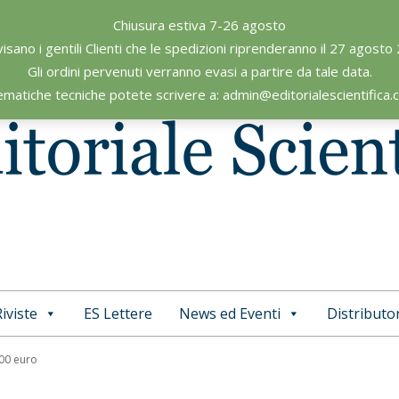
Chiusura estiva 7-26 agosto
visano i gentili Clienti che le spedizioni riprenderanno il 27 agosto
Gli ordini pervenuti verranno evasi a partire da tale data.
ematiche tecniche potete scrivere a: admin@editorialescientifica
iviste
ES Lettere
News ed Eventi
Distributor
Primary
Navigation
,00 euro
Menu