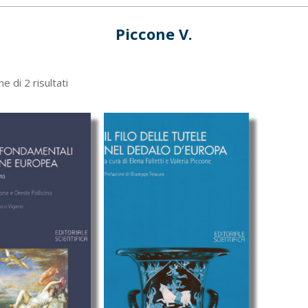
Piccone V.
Ordina
e di 2 risultati
in
base
al
più
recente