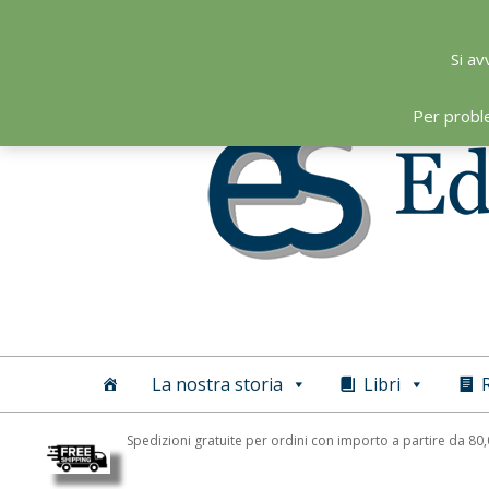
Skip
to
Si av
content
Per probl
Editoriale
Scientifica
La nostra storia
Libri
R
Spedizioni gratuite per ordini con importo a partire da 80