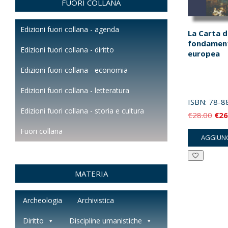
FUORI COLLANA
Edizioni fuori collana - agenda
La Carta de
fondamenta
Edizioni fuori collana - diritto
europea
Edizioni fuori collana - economia
Edizioni fuori collana - letteratura
ISBN:
78-8
Edizioni fuori collana - storia e cultura
Il
€
28.00
€
26
pre
Fuori collana
AGGIUNG
orig
era:
€28
MATERIA
Archeologia
Archivistica
Diritto
Discipline umanistiche