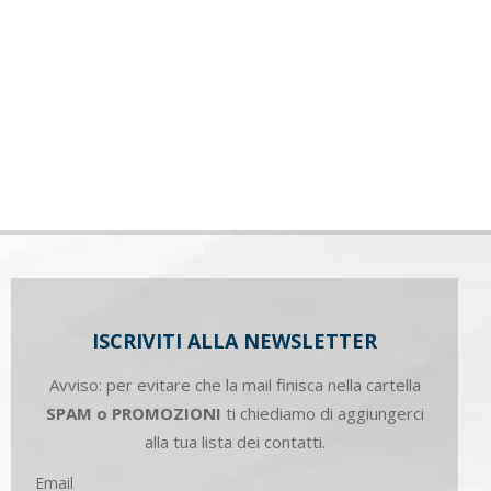
ISCRIVITI ALLA NEWSLETTER
Avviso: per evitare che la mail finisca nella cartella
SPAM o PROMOZIONI
ti chiediamo di aggiungerci
alla tua lista dei contatti.
Email