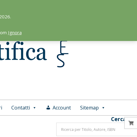
 2026.
.com
Ignora
i
Contatti
Account
Sitemap
Cerca