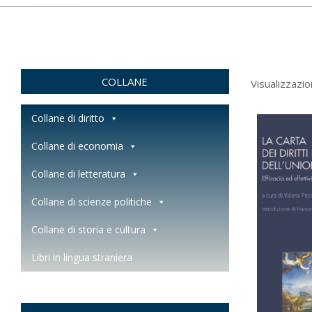
COLLANE
Visualizzazion
Collane di diritto
Collane di economia
Collane di letteratura
Collane di scienze politiche
Collane di storia e cultura
Libri in lingua straniera