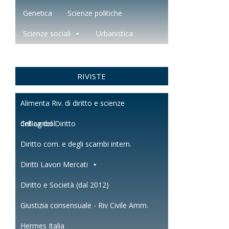
Genetica
Scienze politiche
Scienze sociali
Urbanistica
RIVISTE
Alimenta Riv. di diritto e scienze
dell'agricol.
Critica del Diritto
Diritto com. e degli scambi intern.
Diritti Lavori Mercati
Diritto e Società (dal 2012)
Giustizia consensuale - Riv Civile Amm.
Hermes Italia