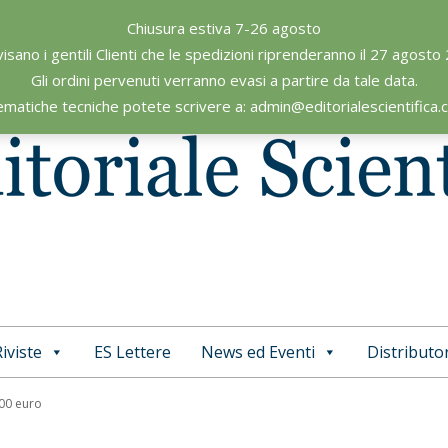
Chiusura estiva 7-26 agosto
visano i gentili Clienti che le spedizioni riprenderanno il 27 agosto
Gli ordini pervenuti verranno evasi a partire da tale data.
ematiche tecniche potete scrivere a: admin@editorialescientifica
iviste
ES Lettere
News ed Eventi
Distributor
Primary
Navigation
,00 euro
Menu