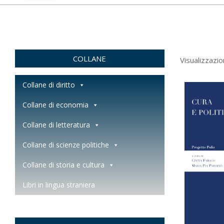
COLLANE
Visualizzazion
Collane di diritto
Collane di economia
Collane di letteratura
Collane di scienze politiche
Collane di storia e cultura
Libri in lingua straniera