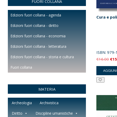
FUORI COLLANA
Edizioni fuori collana - agenda
Cura e pol
Edizioni fuori collana - diritto
Edizioni fuori collana - economia
Edizioni fuori collana - letteratura
ISBN:
979-
Edizioni fuori collana - storia e cultura
Il
€
16.00
€
15
pre
Fuori collana
AGGIUNG
orig
era:
€16
MATERIA
Archeologia
Archivistica
Diritto
Discipline umanistiche