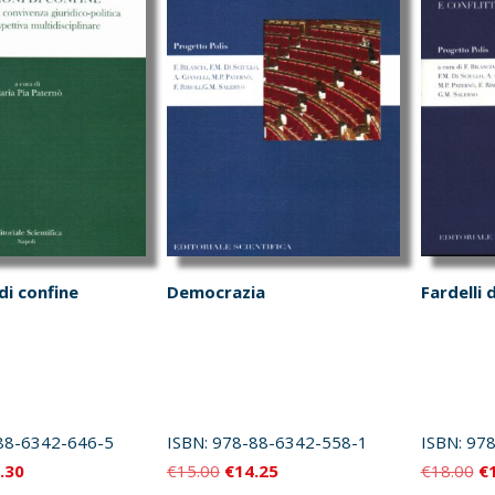
di confine
Democrazia
Fardelli d
88-6342-646-5
ISBN:
978-88-6342-558-1
ISBN:
978
Il
Il
Il
Il
.30
€
15.00
€
14.25
€
18.00
€