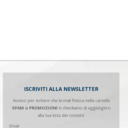
ISCRIVITI ALLA NEWSLETTER
Avviso: per evitare che la mail finisca nella cartella
SPAM o PROMOZIONI
ti chiediamo di aggiungerci
alla tua lista dei contatti.
Email