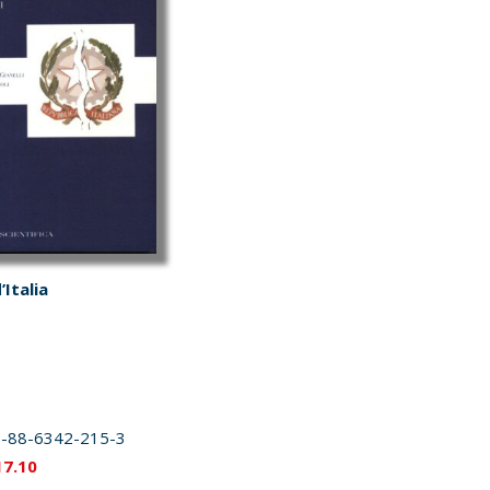
essere
scelte
nella
pagina
del
prodotto
’Italia
-88-6342-215-3
Il
17.10