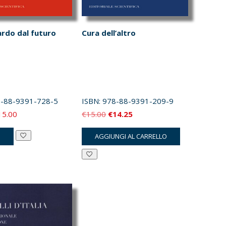
rdo dal futuro
Cura dell’altro
-88-9391-728-5
ISBN:
978-88-9391-209-9
Fascia
Il
Il
15.00
€
15.00
€
14.25
di
prezzo
prezzo
Questo
I
AGGIUNGI AL CARRELLO
prezzo:
originale
attuale
prodotto
da
era:
è:
ha
€7.50
€15.00.
€14.25.
più
a
varianti.
€15.00
Le
opzioni
possono