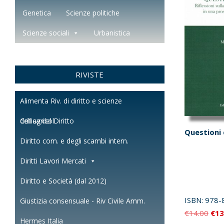
Genetica
Scienze politiche
Scienze sociali
Urbanistica
RIVISTE
Alimenta Riv. di diritto e scienze
dell'agricol.
Critica del Diritto
Questioni 
Diritto com. e degli scambi intern.
Diritti Lavori Mercati
Diritto e Società (dal 2012)
ISBN:
978-
Giustizia consensuale - Riv Civile Amm.
Il
€
14.00
€
13
Hermes Italia