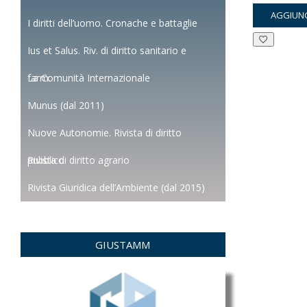
pre
AGGIUNG
orig
I diritti dell’uomo. Cronache e battaglie
era:
Ius et Salus. Riv. di diritto sanitario e
€14
farm.
La Comunità Internazionale
Munus (dal 2011)
Nuove Autonomie. Rivista di diritto
pubblico
Rivista di diritto agrario
Rivista Giuridica dell’Ambiente (dal 2015)
GIUSTAMM