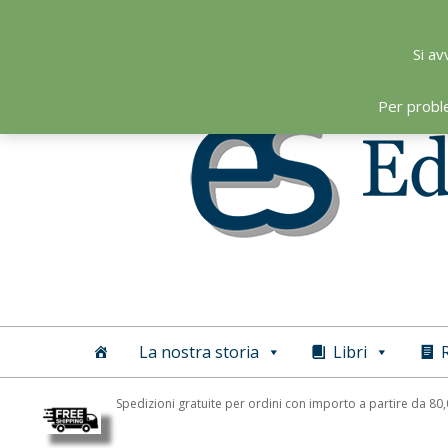
Skip
to
Si av
content
Per probl
Editoriale
Scientifica
La nostra storia
Libri
R
Spedizioni gratuite per ordini con importo a partire da 80