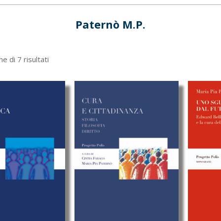
Paternò M.P.
Ordina
e di 7 risultati
in
base
al
più
recente