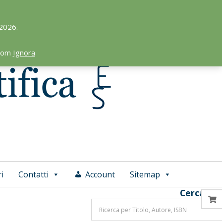
 2026.
.com
Ignora
i
Contatti
Account
Sitemap
Cerca