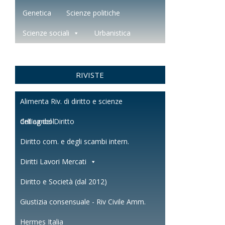
Genetica
Scienze politiche
Scienze sociali
Urbanistica
RIVISTE
Alimenta Riv. di diritto e scienze
dell'agricol.
Critica del Diritto
Diritto com. e degli scambi intern.
Diritti Lavori Mercati
Diritto e Società (dal 2012)
Giustizia consensuale - Riv Civile Amm.
Hermes Italia