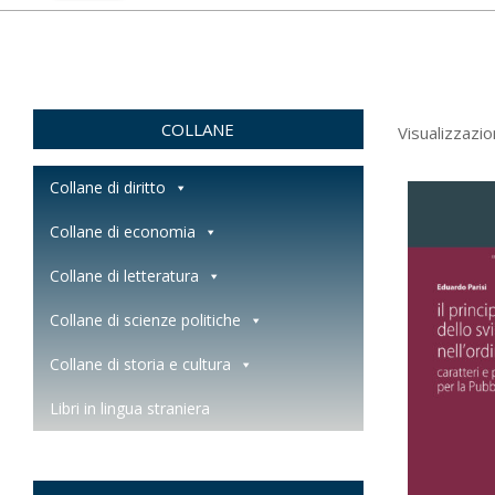
COLLANE
Visualizzazion
Collane di diritto
Collane di economia
Collane di letteratura
Collane di scienze politiche
Collane di storia e cultura
Libri in lingua straniera