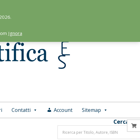
 2026.
.com
Ignora
i
Contatti
Account
Sitemap
Cerca