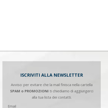
ISCRIVITI ALLA NEWSLETTER
Avviso: per evitare che la mail finisca nella cartella
SPAM o PROMOZIONI
ti chiediamo di aggiungerci
alla tua lista dei contatti.
Email