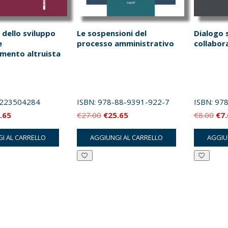
o dello sviluppo
Le sospensioni del
Dialogo s
e
processo amministrativo
collabora
amento altruista
223504284
ISBN:
978-88-9391-922-7
ISBN:
978
Il
Il
Il
Il
.65
€
27.00
€
25.65
€
8.00
€
7
zzo
prezzo
prezzo
prezzo
pre
I AL CARRELLO
AGGIUNGI AL CARRELLO
AGGIU
inale
attuale
originale
attuale
ori
è:
era:
è:
era
.00.
€25.65.
€27.00.
€25.65.
€8.