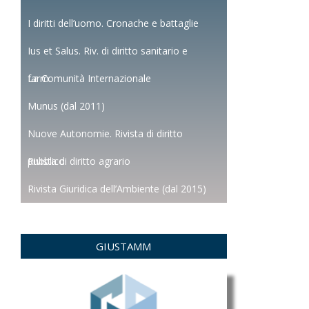
I diritti dell’uomo. Cronache e battaglie
Ius et Salus. Riv. di diritto sanitario e
farm.
La Comunità Internazionale
Munus (dal 2011)
Nuove Autonomie. Rivista di diritto
pubblico
Rivista di diritto agrario
Rivista Giuridica dell’Ambiente (dal 2015)
GIUSTAMM