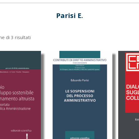
Parisi E.
Ordina
e di 3 risultati
in
base
al
più
recente