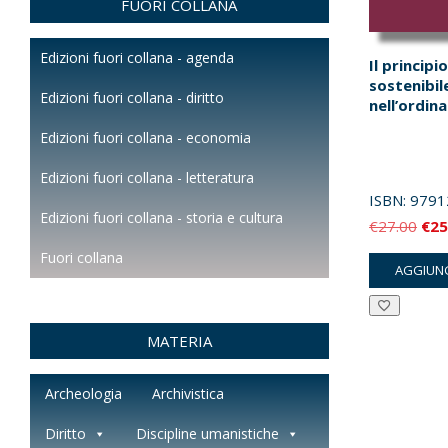
FUORI COLLANA
Edizioni fuori collana - agenda
Il principi
sostenibil
Edizioni fuori collana - diritto
nell’ordin
Edizioni fuori collana - economia
Edizioni fuori collana - letteratura
ISBN:
9791
Edizioni fuori collana - storia e cultura
Il
€
27.00
€
25
pre
Fuori collana
AGGIUNG
orig
era:
€27
MATERIA
Archeologia
Archivistica
Diritto
Discipline umanistiche