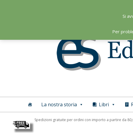
Skip
to
Si av
content
Per probl
Editoriale
Scientifica
La nostra storia
Libri
R
Spedizioni gratuite per ordini con importo a partire da 80