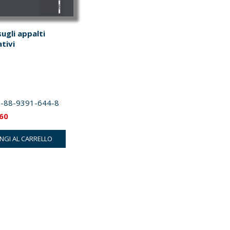
ugli appalti
tivi
-88-9391-644-8
Il
.60
zzo
prezzo
NGI AL CARRELLO
ginale
attuale
:
è:
00.
€7.60.