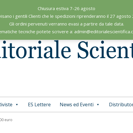
Chiusura estiva 7-26 agosto
visano i gentili Clienti che le spedizioni riprenderanno il 27 agosto
Gli ordini pervenuti verranno evasi a partire da tale data.
ematiche tecniche potete scrivere a: admin@editorialescientifica
iviste
ES Lettere
News ed Eventi
Distributor
Primary
Navigation
,00 euro
Menu