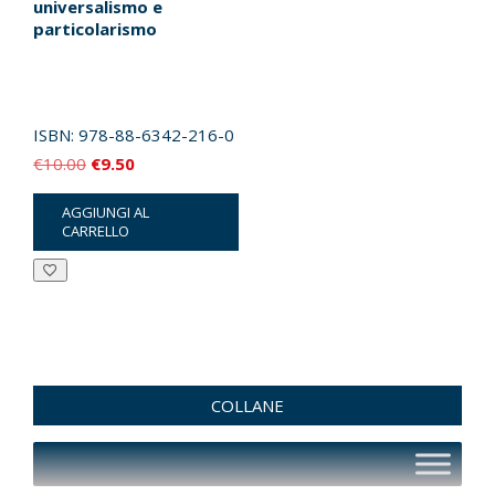
universalismo e
particolarismo
ISBN:
978-88-6342-216-0
Il
Il
€
10.00
€
9.50
prezzo
prezzo
AGGIUNGI AL
originale
attuale
CARRELLO
era:
è:
€10.00.
€9.50.
COLLANE