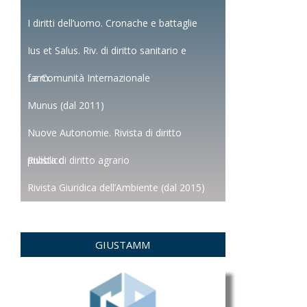
I diritti dell’uomo. Cronache e battaglie
Ius et Salus. Riv. di diritto sanitario e
farm.
La Comunità Internazionale
Munus (dal 2011)
Nuove Autonomie. Rivista di diritto
pubblico
Rivista di diritto agrario
Rivista Giuridica dell’Ambiente (dal 2015)
GIUSTAMM