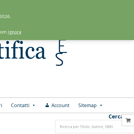
 2026.
.com
Ignora
i
Contatti
Account
Sitemap
Cerca