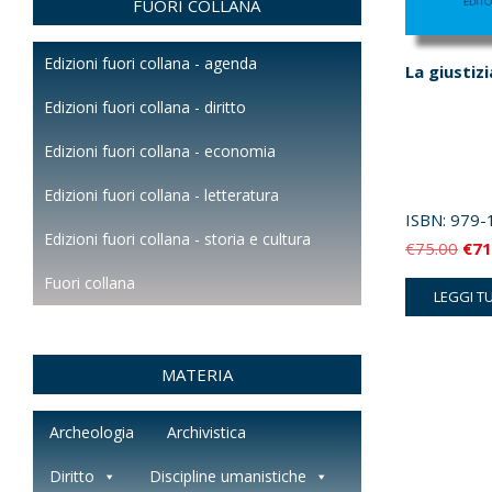
FUORI COLLANA
Edizioni fuori collana - agenda
La giustizi
Edizioni fuori collana - diritto
Edizioni fuori collana - economia
Edizioni fuori collana - letteratura
ISBN:
979-
Edizioni fuori collana - storia e cultura
Il
€
75.00
€
71
pre
Fuori collana
LEGGI T
orig
era:
€75
MATERIA
Archeologia
Archivistica
Diritto
Discipline umanistiche