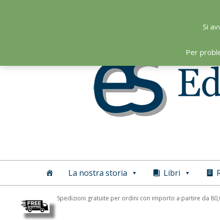
Skip
to
Si av
content
Per probl
Editoriale
Scientifica
La nostra storia
Libri
R
Spedizioni gratuite per ordini con importo a partire da 80