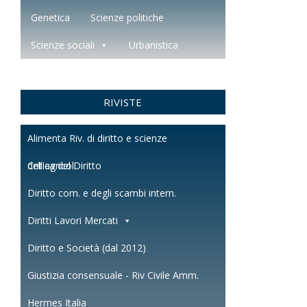
Genetica
Scienze politiche
Scienze sociali
Urbanistica
RIVISTE
Alimenta Riv. di diritto e scienze
dell'agricol.
Critica del Diritto
Diritto com. e degli scambi intern.
Diritti Lavori Mercati
Diritto e Società (dal 2012)
Giustizia consensuale - Riv Civile Amm.
Hermes Italia