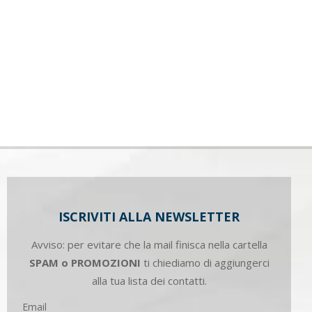
ISCRIVITI ALLA NEWSLETTER
Avviso: per evitare che la mail finisca nella cartella
SPAM o PROMOZIONI
ti chiediamo di aggiungerci
alla tua lista dei contatti.
Email