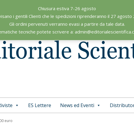
Chiusura estiva 7-26 agosto
visano i gentili Clienti che le spedizioni riprenderanno il 27 agosto
Gli ordini pervenuti verranno evasi a partire da tale data.
ematiche tecniche potete scrivere a: admin@editorialescientifica
iviste
ES Lettere
News ed Eventi
Distributor
Primary
Navigation
,00 euro
Menu