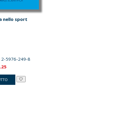
a nello sport
12-5976-249-8
Il
.25
zzo
prezzo
UTTO
inale
attuale
è:
.00.
€71.25.