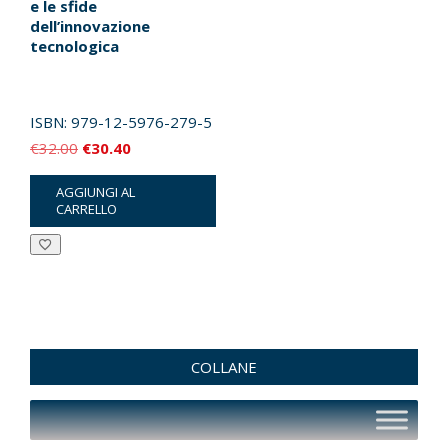
e le sfide
dell’innovazione
tecnologica
ISBN:
979-12-5976-279-5
Il
Il
€
32.00
€
30.40
prezzo
prezzo
AGGIUNGI AL
originale
attuale
CARRELLO
era:
è:
€32.00.
€30.40.
COLLANE