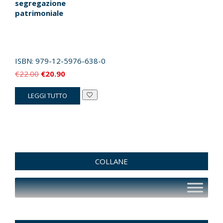
segregazione
patrimoniale
ISBN:
979-12-5976-638-0
Il
Il
€
22.00
€
20.90
prezzo
prezzo
LEGGI TUTTO
originale
attuale
era:
è:
€22.00.
€20.90.
COLLANE