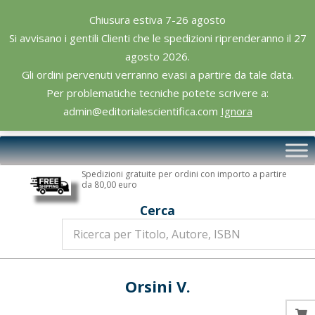
Skip
Chiusura estiva 7-26 agosto
to
Si avvisano i gentili Clienti che le spedizioni riprenderanno il 27
content
agosto 2026.
Gli ordini pervenuti verranno evasi a partire da tale data.
Per problematiche tecniche potete scrivere a:
admin@editorialescientifica.com
Ignora
Editoriale
Primary
Scientifica
Navigation
Spedizioni gratuite per ordini con importo a partire
Menu
da 80,00 euro
Cerca
Orsini V.