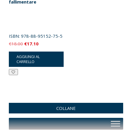
fallimentare
ISBN:
978-88-95152-75-5
Il
Il
€
18.00
€
17.10
prezzo
prezzo
AGGIUNGI AL
originale
attuale
CARRELLO
era:
è:
€18.00.
€17.10.
COLLANE