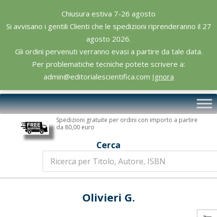
Skip
Chiusura estiva 7-26 agosto
to
Si avvisano i gentili Clienti che le spedizioni riprenderanno il 27
content
agosto 2026.
Gli ordini pervenuti verranno evasi a partire da tale data.
Per problematiche tecniche potete scrivere a:
admin@editorialescientifica.com
Ignora
Editoriale
Primary
Scientifica
Navigation
Spedizioni gratuite per ordini con importo a partire
Menu
da 80,00 euro
Cerca
Olivieri G.