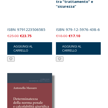
tra “trattamento” e
“sicurezza”
ISBN:
9791223506585
ISBN:
979-12-5976-438-6
Il
Il
Il
Il
€
25.00
€
23.75
€
18.00
€
17.10
prezzo
prezzo
prezzo
prezzo
AGGIUNGI AL
AGGIUNGI AL
originale
attuale
originale
attuale
CARRELLO
CARRELLO
era:
è:
era:
è:
€25.00.
€23.75.
€18.00.
€17.10.