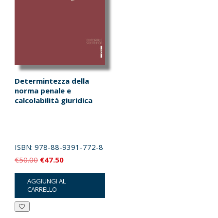
Determintezza della
norma penale e
calcolabilità giuridica
ISBN:
978-88-9391-772-8
Il
Il
€
50.00
€
47.50
prezzo
prezzo
AGGIUNGI AL
originale
attuale
CARRELLO
era:
è:
€50.00.
€47.50.