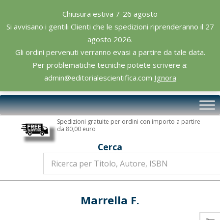
Skip
Chiusura estiva 7-26 agosto
to
Si avvisano i gentili Clienti che le spedizioni riprenderanno il 27
content
agosto 2026.
Gli ordini pervenuti verranno evasi a partire da tale data.
Per problematiche tecniche potete scrivere a:
admin@editorialescientifica.com
Ignora
Editoriale
Primary
Scientifica
Navigation
Spedizioni gratuite per ordini con importo a partire
Menu
da 80,00 euro
Cerca
Marrella F.