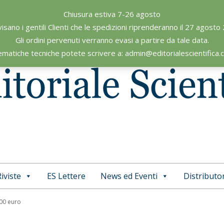
Chiusura estiva 7-26 agosto
visano i gentili Clienti che le spedizioni riprenderanno il 27 agosto
Gli ordini pervenuti verranno evasi a partire da tale data.
ematiche tecniche potete scrivere a: admin@editorialescientifica
iviste
ES Lettere
News ed Eventi
Distributor
Primary
Navigation
,00 euro
Menu