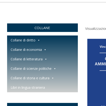
COLLANE
Visualizzazion
Collane di diritto
Collane di economia
Collane di letteratura
Collane di scienze politiche
Collane di storia e cultura
Libri in lingua straniera