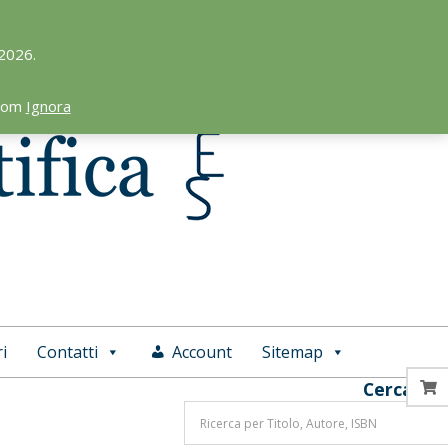
 2026.
.com
Ignora
i
Contatti
Account
Sitemap
Cerca