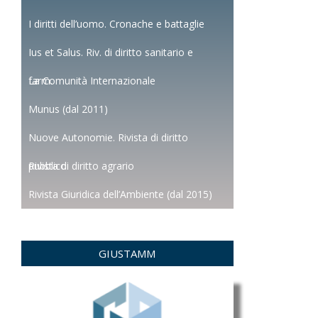
I diritti dell’uomo. Cronache e battaglie
Ius et Salus. Riv. di diritto sanitario e
farm.
La Comunità Internazionale
Munus (dal 2011)
Nuove Autonomie. Rivista di diritto
pubblico
Rivista di diritto agrario
Rivista Giuridica dell’Ambiente (dal 2015)
GIUSTAMM