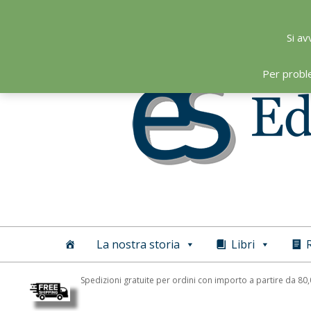
Skip
to
Si av
content
Per probl
Editoriale
Scientifica
La nostra storia
Libri
R
Spedizioni gratuite per ordini con importo a partire da 80