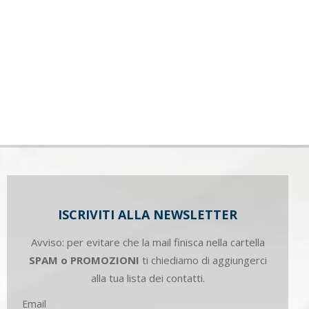
ISCRIVITI ALLA NEWSLETTER
Avviso: per evitare che la mail finisca nella cartella
SPAM o PROMOZIONI
ti chiediamo di aggiungerci
alla tua lista dei contatti.
Email