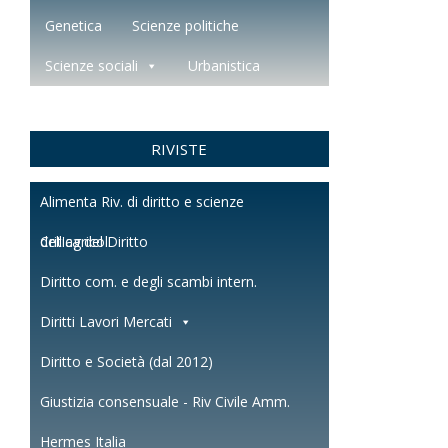
Genetica
Scienze politiche
Scienze sociali
Urbanistica
RIVISTE
Alimenta Riv. di diritto e scienze
dell'agricol.
Critica del Diritto
Diritto com. e degli scambi intern.
Diritti Lavori Mercati
Diritto e Società (dal 2012)
Giustizia consensuale - Riv Civile Amm.
Hermes Italia