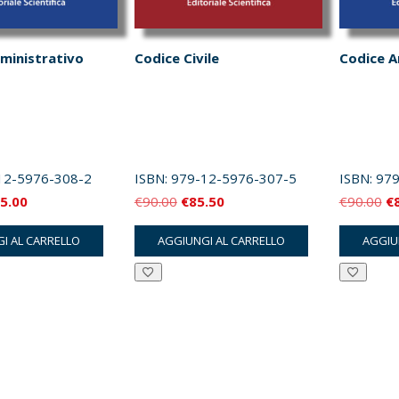
ministrativo
Codice Civile
Codice A
12-5976-308-2
ISBN:
979-12-5976-307-5
ISBN:
979
Il
Il
Il
Il
5.00
€
90.00
€
85.50
€
90.00
€
ezzo
prezzo
prezzo
prezzo
pr
I AL CARRELLO
AGGIUNGI AL CARRELLO
AGGIU
iginale
attuale
originale
attuale
or
a:
è:
era:
è:
er
00.00.
€95.00.
€90.00.
€85.50.
€9