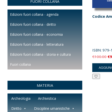
FUORI COLLANA
Edizioni fuori collana - agenda
Codice Am
Edizioni fuori collana - diritto
Edizioni fuori collana - economia
Edizioni fuori collana - letteratura
ISBN:
979-
Edizioni fuori collana - storia e cultura
Il
€
100.00
€
9
pr
Fuori collana
AGGIUNG
or
er
€1
MATERIA
Archeologia
Archivistica
Diritto
Discipline umanistiche