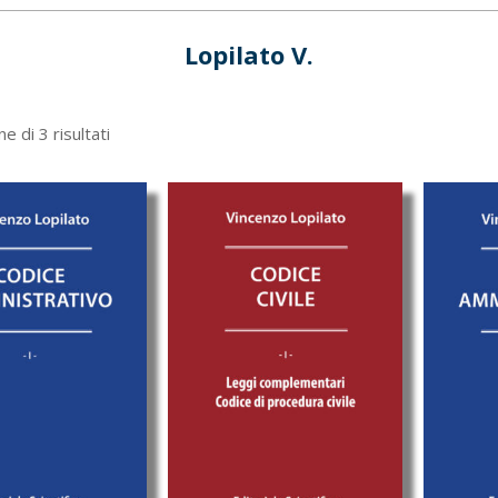
Lopilato V.
Ordina
e di 3 risultati
in
base
al
più
recente