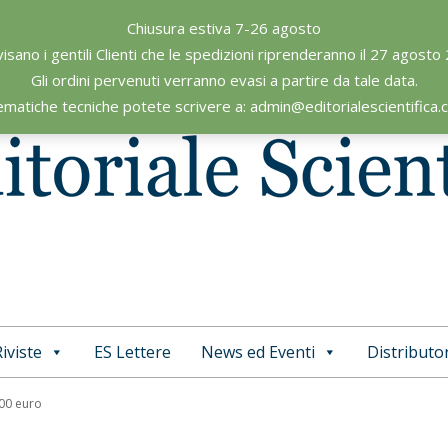
Chiusura estiva 7-26 agosto
visano i gentili Clienti che le spedizioni riprenderanno il 27 agosto
Gli ordini pervenuti verranno evasi a partire da tale data.
ematiche tecniche potete scrivere a: admin@editorialescientifica
iviste
ES Lettere
News ed Eventi
Distributor
Primary
Navigation
,00 euro
Menu