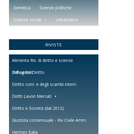
Genetica
Scienze politiche
Scienze sociali
Urbanistica
RIVISTE
Alimenta Riv. di diritto e scienze
dell'agricol.
Critica del Diritto
Diritto com. e degli scambi intern.
Diritti Lavori Mercati
Diritto e Società (dal 2012)
Giustizia consensuale - Riv Civile Amm.
Hermes Italia