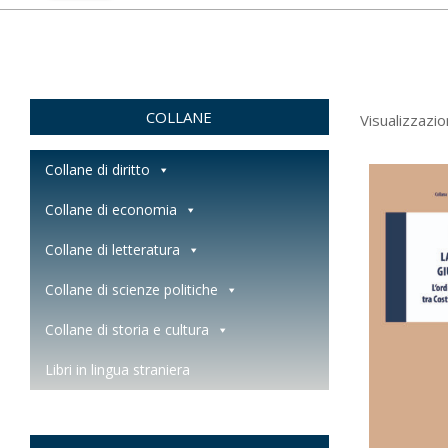
COLLANE
Visualizzazion
Collane di diritto
Collane di economia
Collane di letteratura
Collane di scienze politiche
Collane di storia e cultura
Libri in lingua straniera