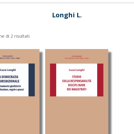
Longhi L.
Ordina
e di 2 risultati
in
base
al
più
recente