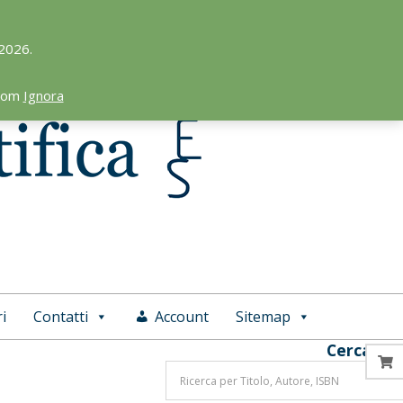
 2026.
.com
Ignora
i
Contatti
Account
Sitemap
Cerca