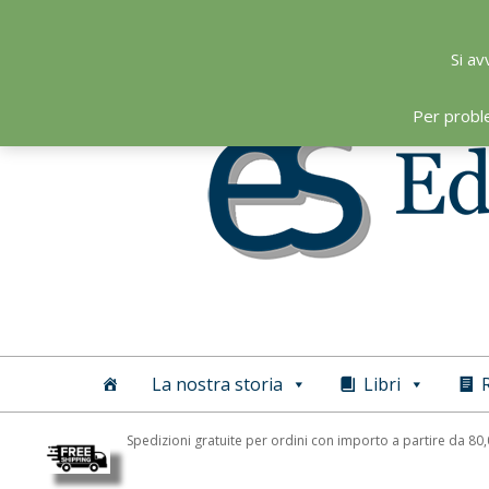
Skip
to
Si av
content
Per probl
Editoriale
Scientifica
La nostra storia
Libri
R
Spedizioni gratuite per ordini con importo a partire da 80