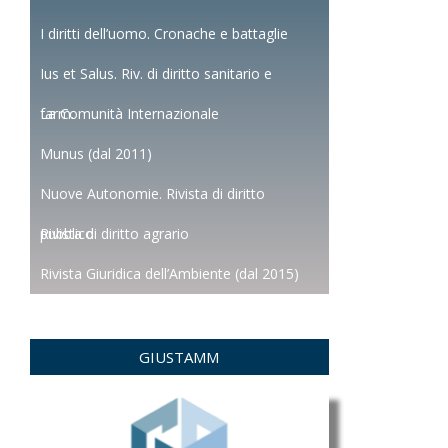
I diritti dell’uomo. Cronache e battaglie
Ius et Salus. Riv. di diritto sanitario e
farm.
La Comunità Internazionale
Munus (dal 2011)
Nuove Autonomie. Rivista di diritto
pubblico
Rivista di diritto agrario
Rivista Giuridica dell’Ambiente (dal 2015)
GIUSTAMM