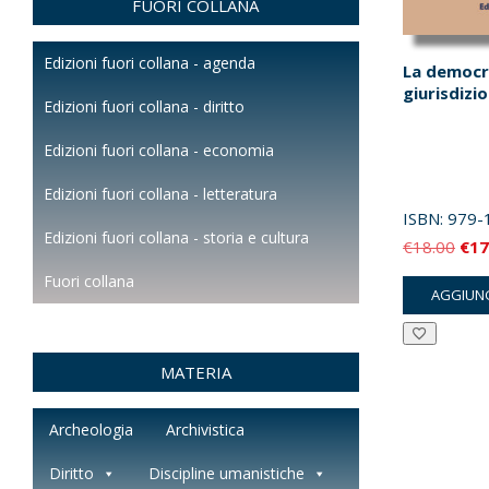
FUORI COLLANA
Edizioni fuori collana - agenda
La democr
giurisdizi
Edizioni fuori collana - diritto
Edizioni fuori collana - economia
Edizioni fuori collana - letteratura
ISBN:
979-
Edizioni fuori collana - storia e cultura
Il
€
18.00
€
17
pre
Fuori collana
AGGIUNG
orig
era:
€18
MATERIA
Archeologia
Archivistica
Diritto
Discipline umanistiche