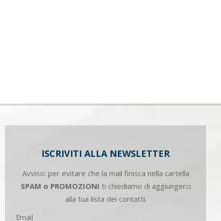
ISCRIVITI ALLA NEWSLETTER
Avviso: per evitare che la mail finisca nella cartella
SPAM o PROMOZIONI
ti chiediamo di aggiungerci
alla tua lista dei contatti.
Email