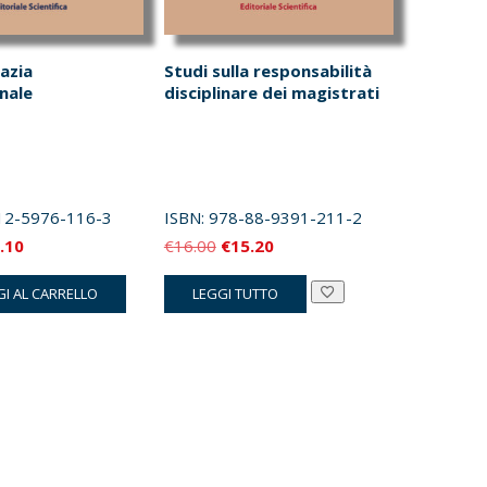
azia
Studi sulla responsabilità
onale
disciplinare dei magistrati
12-5976-116-3
ISBN:
978-88-9391-211-2
Il
Il
Il
.10
€
16.00
€
15.20
zzo
prezzo
prezzo
prezzo
I AL CARRELLO
LEGGI TUTTO
inale
attuale
originale
attuale
è:
era:
è:
.00.
€17.10.
€16.00.
€15.20.