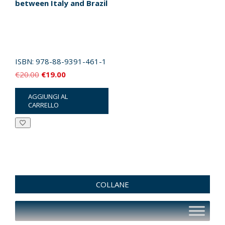
between Italy and Brazil
ISBN:
978-88-9391-461-1
Il
Il
€
20.00
€
19.00
prezzo
prezzo
AGGIUNGI AL
originale
attuale
CARRELLO
era:
è:
€20.00.
€19.00.
COLLANE