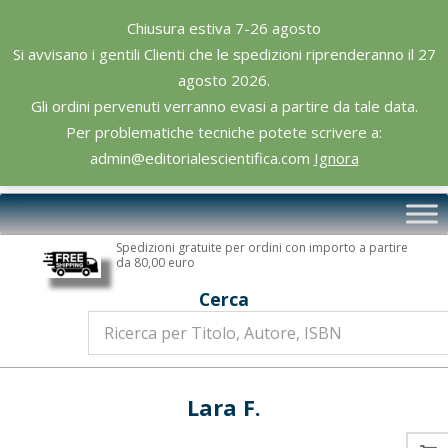
Skip
Chiusura estiva 7-26 agosto
to
Si avvisano i gentili Clienti che le spedizioni riprenderanno il 27
content
agosto 2026.
Gli ordini pervenuti verranno evasi a partire da tale data.
Per problematiche tecniche potete scrivere a:
admin@editorialescientifica.com
Ignora
Editoriale
Primary
Scientifica
Navigation
Spedizioni gratuite per ordini con importo a partire
Menu
da 80,00 euro
Cerca
Lara F.