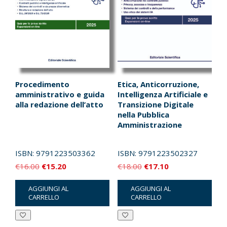
Procedimento
Etica, Anticorruzione,
amministrativo e guida
Intelligenza Artificiale e
alla redazione dell’atto
Transizione Digitale
nella Pubblica
Amministrazione
ISBN:
9791223503362
ISBN:
9791223502327
Il
Il
Il
Il
€
16.00
€
15.20
€
18.00
€
17.10
prezzo
prezzo
prezzo
prezzo
AGGIUNGI AL
AGGIUNGI AL
originale
attuale
originale
attuale
CARRELLO
CARRELLO
era:
è:
era:
è:
€16.00.
€15.20.
€18.00.
€17.10.