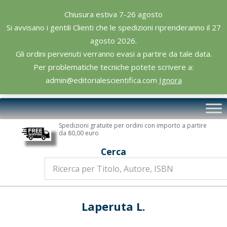
Skip
Chiusura estiva 7-26 agosto
to
Si avvisano i gentili Clienti che le spedizioni riprenderanno il 27
content
agosto 2026.
Gli ordini pervenuti verranno evasi a partire da tale data.
Per problematiche tecniche potete scrivere a:
admin@editorialescientifica.com
Ignora
Editoriale
Primary
Scientifica
Navigation
Spedizioni gratuite per ordini con importo a partire
Menu
da 80,00 euro
Cerca
Laperuta L.